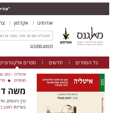
"אודיס
אודותינו
אקדמון
צר
חיפוש מתקדם
כל הספרים
חדשים
ספרים אלקטרוניים
איטליה - כתב עת
מוספים
מדע
משה דו
כרך כינוסים, סדר
בעריכת:
ראובן בו