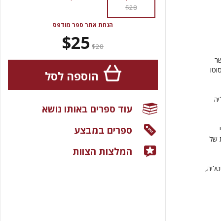
$28
הנחת אתר ספר מודפס
$25
$28
שר
 קאסוטו
הוספה לסל
יה
עוד ספרים באותו נושא
ספרים במבצע
ת של
המלצות הצוות
טליה,