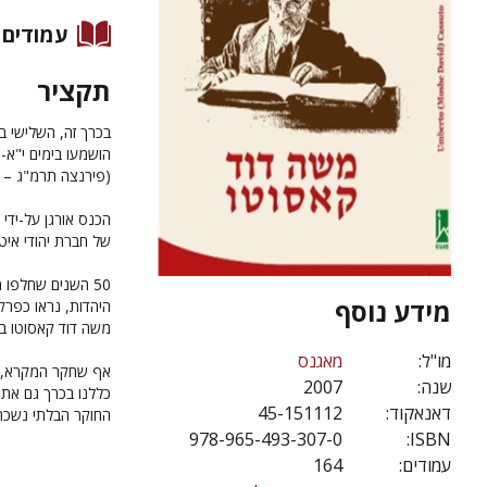
עמודים
תקציר
בכרך זה, השלישי ב
(פירנצה תרמ"ג – ירושלים
הכנס אורגן על-ידי
של חברת יהודי איטל
50 השנים שחלפו 
מידע נוסף
היהדות, נראו כפרק 
משה דוד קאסוטו בת
מו"ל:
מאגנס
אף שחקר המקרא, שה
שנה:
2007
כללנו בכרך גם את 
דאנאקוד:
45-151112
החוקר הבלתי נשכח
978-965-493-307-0
ISBN:
עמודים:
164