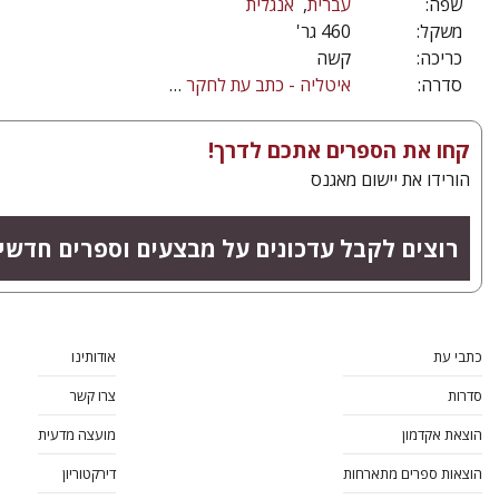
שפה:
עברית
אנגלית
משקל:
460 גר'
כריכה:
קשה
סדרה:
איטליה - כתב עת לחקר תולדותיהם, תרבותם וספרותם של יהודי איטליה. כינוסים, סדרת מוספים
קחו את הספרים אתכם לדרך!
הורידו את יישום מאגנס
רוצים לקבל עדכונים על מבצעים וספרים חדשי
כתבי עת
אודותינו
סדרות
צרו קשר
הוצאת אקדמון
מועצה מדעית
הוצאות ספרים מתארחות
דירקטוריון