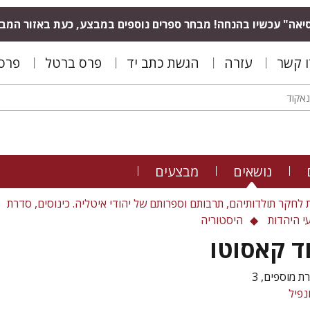
יאה" עכשיו בהנחה! מבחר ספרים נוספים במבצע, כעת באזור המב
ו קשר
עזרה
הגשת כתב יד
פרס ברטל
פרס 
נושאים
מבצעים
 לחקר תולדותיהם, תרבותם וספרותם של יהודי איטליה. כינוסים, סדרת
י היהדות
היסטוריה
ד קאסוטו
ת מוספים, 3
נפיל