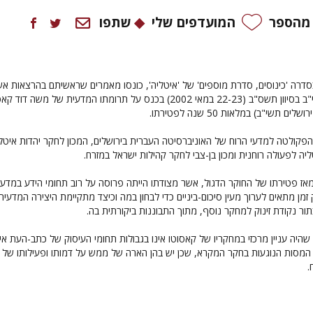
 מהספר
המועדפים שלי
שתפו
סדרה 'כינוסים, סדרת מוספים' של 'איטליה', כונסו מאמרים שראשיתם בהרצאות א
הושמעו בימים י"א-י"ב בסיוון תשס"ב (22-23 במאי 2002) בכנס על תרומתו המדעית של משה דוד
 תשי"ב) במלאות 50 שנה לפטירתו.
 הפקולטה למדעי הרוח של האוניברסיטה העברית בירושלים, המכון לחקר יהדות איטל
יה לפעולה רוחנית ומכון בן-צבי לחקר קהילות ישראל במזרח.
מאז פטירתו של החוקר הדגול, אשר מצודתו הייתה פרוסה על רוב תחומי הידע במדעי
זמן מתאים לערוך מעין סיכום-ביניים כדי לבחון במה וכיצד מתקיימת היצירה המדעי
ור נקודת זינוק למחקר נוסף, מתוך התבוננות ביקורתית בה.
יה עניין מרכזי במחקריו של קאסוטו אינו בגבולות תחומי העיסוק של כתב-העת אי
המסות הנוגעות בחקר המקרא, שכן יש בהן הארה של ממש על דמותו ופעילותו של
.