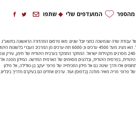
 מהספר
המועדפים שלי
שתפו
 של עבודת שדה שנמשכה כחצי יובל שנים. מאז פרסום המהדורה הראשונה בתשע"ג 
תוקן, הורחב ושוכלל. הוא מציג מעל 4500 ערכים וכ-6000 תת-ערכים מן המרכיב העברי בלשונות הי
רובם נרשמו מפי כ-240 מסרנים מקהילות ישראל. המחקר התמקד בערבית היהודית של תימן, עירק וצפ
היהודית, בפרסית היהודית, ובלהגים מסוימים של הארמית החדשה. המילון מפנה אל
מים אלו ודרך שיטה גם אל מילון החכיתייה של פרופ' יעקב בן-טולילה, אל מילון
של פרופ' מריה מאיר-מודנה (בדפוס) ועוד. ערכים אחדים הם בעיקרם מדריך ביבליוגר