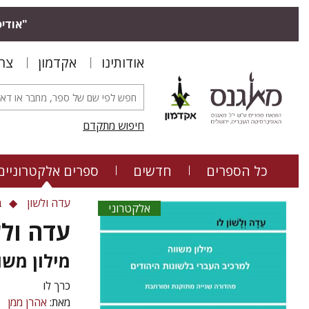
"אודיס
אודותינו
אקדמון
צר
חיפוש מתקדם
כל הספרים
חדשים
ספרים אלקטרוניים
עדה ולשון
ב
אלקטרוני
עדה ולש
מילון משו
כרך לו
מאת:
אהרן ממן