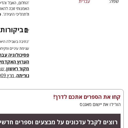
שפה:
עברית
'החלום, האבל והדי
האמנותי זוכה להאר
ולתהליכי היצירה'.
פר
ביקורות 
'כתיבה בשבילה היא 
עצימת עיניים ופקיחת
פסיכולוגיה עבר
הערוץ האקדמי
מקור ראשון
, שב
נוריתה
, מרץ 2009
קחו את הספרים אתכם לדרך!
הורידו את יישום מאגנס
רוצים לקבל עדכונים על מבצעים וספרים חדשי