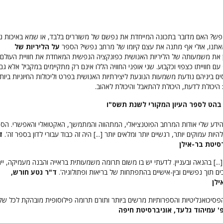
נפש? האם מדובר בתכונה המייחדת את נפשם של משוררים בלבד, או שמא באיכות נ
אתנו, אולי אף מתנה את עצם קיומו של מרחב נפשי? הספר
על הליריות של
את משמעותה של הליריות האנושית כפונקציה הנפשית המאחדת את חוויית העולם
 חווייתו כצפוי וכקבוע. שני אופני החוויה הללו אינם רק מתקיימים במקביל אלא גם
סים ביניהם נודעת משמעות הנוגעת ליצירתיות האנושית בפרט וליכולות החיוניות ביות
 היכולת לדעת, היכולת להתאבל והיכולת לאהוב.
בהט לספר העיון המקורי לשנת תשס"ו
ידע שלי אודות המרחב הפוטנציאלי, המתהווה והמתמשך, האקטואלי והאפשרי. הס
ות עמוקים יותר, רגשיים יותר ומלאים יותר [...] היה זה כבוד עבורי לדון בספר זה'.
ד
סיטת בר-אילן
...] בהנאה ובעניין. לדעתי יש בו משום תרומה משמעותית בראייה והבנה מעמיקה, ייח
ם תוך נפשיים ובין-אישיים בהתפתחות של בריאות ופתולוגיה'.
ד"ר נטע חורש,
ילן
פסיכואנליטיות והספרותיות מרשים ביותר ותורם תרומה פילוסופית מובהקת לכל שקר
' עמיהוד גלעד, אוניברסיטת חיפה