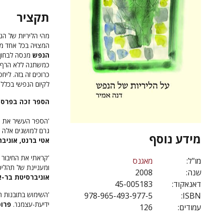
תקציר
מהי הליריות של ה
המצויה בכל אחד מ
הנפש
מנסה לבחון 
כמשתנה ללא הרף עם
כרוכים זה בזה. ליח
לקיום הנפשי בכלל:
הספר זכה בפרס 
'הספר העשיר את ה
גרם למושגים אלה להי
מידע נוסף
אטי ברנט, אוניבר
'קראתי את החיבור [
מו"ל:
מאגנס
ומעניינת של תהליכי
שנה:
2008
אוניברסיטת בר-א
דאנאקוד:
45-005183
'השימוש בתובנות ה
978-965-493-977-5
ISBN:
ידיעת-עצמנו'.
פרופ
עמודים:
126