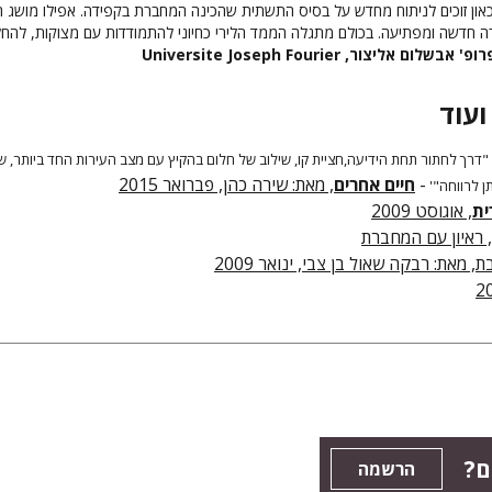
כאון זוכים לניתוח מחדש על בסיס התשתית שהכינה המחברת בקפידה. אפילו מושג הי
ה חדשה ומפתיעה. בכולם מתגלה הממד הלירי כחיוני להתמודדות עם מצוקות, להח
ופ' אבשלום אליצור, Universite Joseph Fourier
ועוד
"דרך לחתור תחת הידיעה,חציית קו, שילוב של חלום בהקיץ עם מצב העירות החד ביותר, ש
-
חיים אחרים
, מאת: שירה כהן, פברואר 2015
ן לרווחה"'
ית
, אוגוסט 2009
, ראיון עם המחברת
ת, מאת: רבקה שאול בן צבי, ינואר 2009
ם?
הרשמה