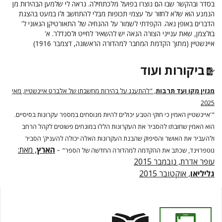
בסדר ובהקשר שבו הם נוצרו בפועל מלכתחילה. נראה לי שלמען הבהירות מן
הנמנע הוא שלא לחזור על עצמי תכופות מבלי להתחשב ולו במעט בהצגת
הדברים באופן נאה. הקפדתי לשמור על ההנחיה של התאורטיקן הגאוני ל'
בולצמן, שאת ענייני הצורה הנאה יש להשאיר לחייט ולסנדלר. א'
איינשטיין
(מתוך הקדמת המחבר למהדורה הראשונה, דצמבר 1916)
ביקורות ועוד
מגזין מקו ועד תרבות
, "להתענג על בהירות מחשבתו של אלברט איינשטיין, מאי
2025
"'איינשטיין האמין כי חוקי הטבע יכולים להיות מנוסחים במספר עקרונות בסיסיים.
הוא האמין שחובתו להסביר את העקרונות הללו במונחים פשוטים לקהל הרחב
ולהעביר את האושר והסיפוק שהבנת העקרונות האלה יכולה להעניק' הסביר
-
הארץ
, מאת:
גוטפרוינד, שכתב את ההקדמה למהדורה החדשה של הספר"
עופר אדרת, נובמבר 2015
גליליאו
, אוקטובר 2015