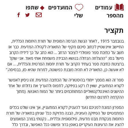
עמודים
המועדפים
שתפו
מהספר
שלי
תקציר
בנובמבר 1915 , לאחר הגשת הגרסה הסופית של תורת היחסות הכללית,
התיישב איינשטיין לכתוב סיכום מקיף של התאוריה לקהילה המדעית. כבר אז
חשב על כתיבת ספר פופולרי לציבור הרחב ... הוא כתב על כך לידידו הקרוב
מישל בסוֹ: "ההצלחה הגדולה בנושא הכבידה משמחת אותי מאוד. אני שוקל
ברצינות כתיבת ספר בעתיד הקרוב על תורת יחסות הפרטית והכללית, ... אם
לא אעשה כן, התאוריה לא תהיה מובנת כפשוטה, למרות שהיא כזו, בבסיסה."
ספר זה הוא מסמך ייחודי בהיסטוריה של הכתיבה המדעית. זהו ניסיון לאפשר
לקורא המתעניין, שאין לו רקע בפיזיקה, לתפוס ולהעריך את גדולתו של אחד
ההישגים האינטלקטואליים המתוחכמים ביותר של המוח האנושי.
(מתוך
ההקדמה לתרגום החדש)
הספרון המונח לפניכם נועד להעניק לקורא המתעניין, אך אינו שולט בכלים
המתמטיים של הפיזיקה העיונית, הבנה מדויקת ככל שניתן בתאוריה של תורת
היחסות מנקודת מבט מדעית, פילוסופית וכללית... נקטתי במרב המאמצים
להציג את הרעיונות העיקריים באופן ברור ופשוט ככל האפשר, ובדרך כלל