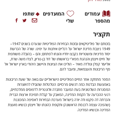
עמודים
המועדפים
שתפו
מהספר
שלי
תקציר
בזכותם של פוליטיקאים ובזכות הבחירות הפוליטיות שנערכו בשנים 1947–
1949 ניצבת מדינת ישראל על רגליים איתנות עד ימינו. שורה של הכרעות
יסוד מדיניות ומשטריות נקבצו יחדיו והונחו לפתחם; והם – בהובלה משותפת
של חיים וייצמן והנהגת מפא"י בראשותו של דוד בן-גוריון, לצדו משה שרת,
אליעזר קפלן וגולדה מאיר – הוליכו את הציונות והיישוב היהודי בארץ ישראל אל
סף הריבונות והעצמאות, ומעבר להם.
הספר מתחקה אחר החיים הפוליטיים הישראליים עם בואה של שעת הריבונות
באמצעות הבלטת כמה דגשים מרכזיים: הטלטלות שהובילו להיווצרות
המסגרות השלטוניות בעת המעבר מחברה וולונטרית לדפוסים ממלכתיים,
רגעי ההכרעה על הקמת המדינה, המאבק על קבלת תמיכת ארצות הברית
והכרתה דה פקטו ודה יורה בישראל מערכת הבחירות לאסיפה המכוננת
(שהפכה עצמה לכנסת הראשונה) ותקופת כהונתו של וייצמן כנשיא מועצת
המדינה וכנשיא המדינה.