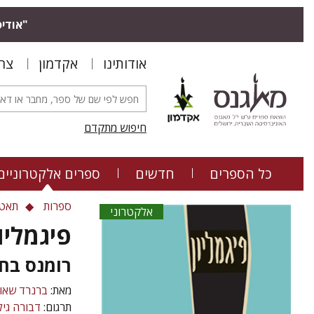
"אודיס
אודותינו
אקדמון
צר
חיפוש מתקדם
כל הספרים
חדשים
ספרים אלקטרוניים
ספרות
תאטר
אלקטרוני
פיגמליו
רומנס בח
מאת:
ברנרד שאו
תרגום:
דבורה גיל