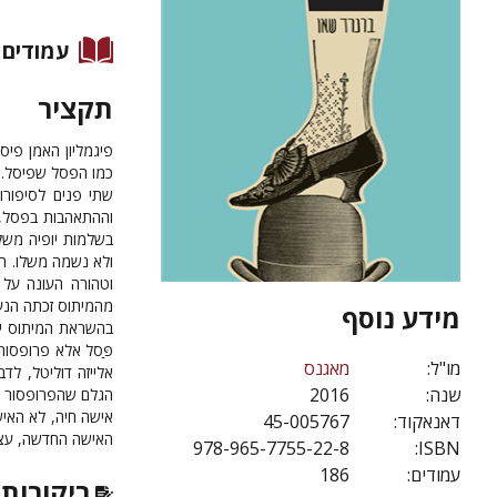
עמודים
תקציר
פיגמליון האמן פי
כמו הפסל שפיסל. 
שתי פנים לסיפורו
וההתאהבות בפסל, 
בשלמות יופיה משל
ולא נשמה משלו. הת
וטהורה העונה על 
מהמיתוס זכתה הנע
מידע נוסף
בהשראת המיתוס יצר
פַּסל אלא פרופסור
מו"ל:
מאגנס
אלייזה דוליטל, לד
שנה:
2016
הגלם שהפרופסור לפ
אישה חיה, לא האיש
דאנאקוד:
45-005767
האישה החדשה, עצמ
978-965-7755-22-8
ISBN:
עמודים:
186
ביקורות 