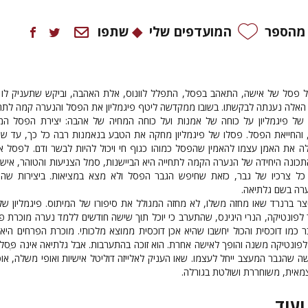
 מהספר
המועדפים שלי
שתפו
סל פסל של אישה, התאהב בפסל, התפלל לוונוס, אלת האהבה, וביקש שתעניק לו 
האלה נענתה לבקשתו. בשובו ממקדשה ליטף פיגמליון את הפסל והנערה קמה לתחי
 של פיגמליון על כוחה של אמנות ועל כוחה המחיה של אהבה: יצירת הפסל המ
והחייאת הפסל. פסלו של פיגמליון מחקה את הטבע בנאמנות רבה כל כך, עד שיצ
ה את האמן עצמו להאמין שהפסל כמוהו כגוף חי ויכול להיות לבשר ודם. לפסל א
כונה היחידה של הנערה הקמה לתחייה היא הביישנות, סמל הצניעות והטוהר, איש
כל צרכיו של גבר, כזאת שחיפש הגבר הפסל ולא מצא במציאות. ביצירות שהו
רה בשם גלתיאה.
 ברנרד שאו מחזה משלו, לא מחזה המגולל את סיפורו של המיתוס. פיגמליון שלו
 לפונטיקה, הנרי היגינס, שהתערב כי יוכל תוך שישה חודשים ללמד נערה מוכרת פ
בר כמו דוכסית והכול יחשבו שהיא אכן דוכסית ממוצא מלכותי. מוכרת הפרחים היא
ונטיקה משנה והופך לאישה אחרת. הוא זוכה בהתערבות. אבל גלתיאה אינה פֶּסל
ה שהגבר המעצב ייחל לעצמו. שאו העניק לאלייזה דוליטל אישיות ואופי משלה, או
אית, משוחררת ושולטת בגורלה.
ועוד