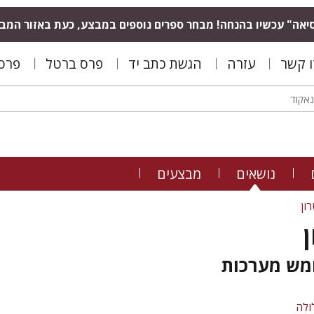
יאה" עכשיו בהנחה! מבחר ספרים נוספים במבצע, כעת באזור המב
ו קשר
עזרה
הגשת כתב יד
פרס ברטל
פרס 
נושאים
מבצעים
ון
ן
מש מערכות
ולה