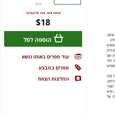
$31
הנחת אתר ספר אלקטרוני
$18
אישה
הוספה לסל
יה.
ושלם
ירתו
ין שם
עוד ספרים באותו נושא
ה יפה
שפעו
ספרים במבצע
 אינו
המלצות הצוות
רחים,
 חומר
, אלא
פי של