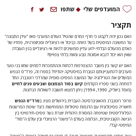
המועדפים שלי
שתפו
תקציר
האם נכון יהיה לקבוע כי חרף החרם שהטיל העולם המערבי מאז "עידן התבונה"
על החשיבה המיסטית בשל היותה כביכול אי-רציונלית וסכיזופרנית, פחדיו של
האדם מהעולם הבלתי-ידוע עדיין ממשיכים להיות אי-רציונליים בגין העובדה
שאין הוא יכול לנבא אסונות טבע ומוות בלתי צפויים?
האם יש קשר בין משבר ההצטרפות לכתות וההתמכרות לסמים שחוו בני-נוער
מערבים להתעניינותם הגוברת במיסטיקה יהודית? בספרו זה, פרד"ס הנפש
המשלים את הטרילוגיה של המשנה הפסיכו-סופית שמרדכי רוטנברג החל
לפתחה בשני ספריו הקודמים
קיום בסוד הצמצום
ו
שבעים פנים לחיים
(מוסד ביאליק, 1990, 1994) ניתן למצוא תשובה לשאלות הנדונות.
פרופ' רוטנברג מהאוניברסיטה העברית בירושלים מציג ב
פרד"ס הנפש
תיאוריה פסיכולוגית עם הדגמות טיפוליות הממחישות כיצד שיטת הפרשנות
הפלורליסטית שטיפחה המסורת היהודית יוצרת גשר פסיכו-תירפויטי בין
הגישה הקוגניטיבית, הגלומה בעולם ה"פשט" הרציונלי ובין עולם ה"סוד"
המיסטי-קבלי.
גשר פסיכו-תירפויטי זה מאפשר מעבר דו-סטרי בין חשיבה בשפת ה"פשט"