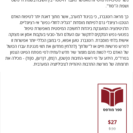
ושפת ה"סוד".
כך מראה רוטנברג, כי בניגוד למערב, אשר מתוך דאגת יתר לטיפוח האדם
הטכנו-רציונלי גרם לפיתוח מוסדות "הגליה לחולי-נפש" אי-רציונליים.
הלגיטימציה המוענקת ביהדות לחשיבה המיסטית מאפשרת טיפול
בפגועי-נפש הנזקקים לתקשר עם העולם העל-טבעי בעקבות אסון או מצוקה
אישית בלתי מוסברת. רוטנברג טוען אפוא, כי במובן הכללי יותר אפשרות זו
לפרש פרשיות חיים או ל"שלחן" (להלחין מחדש) את תווי מנגינת עברו הכושל
של האדם כדי לטוות מהם מזמור שיר חדש לעתידו לפי מפתח הפיוט הצפון
בפרד"ס, הידוע על פי ראשי-התיבות פ(שט), ר(מז), ד(רש), ס(וד) - מכילה את
תרומתה של מורשת התרבות היהודית לציביליזציה המערבית.
ספר מודפס
$27
$30