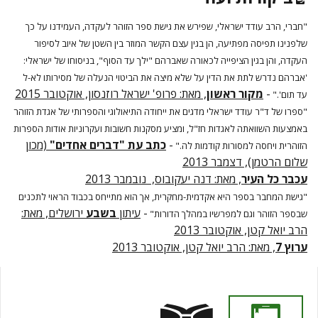
"
חברי, הרב עודד ישראלי, שפירש את גישת ספר הזוהר לעקדה, העמידנו על כך
שלפנינו תפיסה מפתיעה, הן בגין עצם הקשר המוזר בין השטן של איוב לסיפור
העקדה, והן בגין הציפייה לכאורה שאברהם "ילך עד הסוף", בניסוחו של ישראלי:
'אברהם נדרש לתת את הדין על שלא מיצה את הביטוי הנעלה של מסירותו לא-ל
-
מקור ראשון
, מאת: פרופ' ישראל רוזנסון, אוקטובר 2015
עד תום'."
"ספרו של ד"ר עודד ישראלי מדגים את ייחודה התיאולוגי והספרותי של אגדת הזוהר
באמצעות השוואתה לאגדות חז"ל, ומציע מסקנות חשובות ועקרוניות אודות הספרות
-
כתב עת "דברים אחדים"
(מכון
הזוהרית ויחסה למסורות קודמות לה."
שלום הרטמן), דצמבר 2013
עכבר כל העיר
, מאת: דנה יעקובוס, נובמבר 2013
"גישת המחבר בספר היא אקדמית-מחקרית, אך הוא מתייחס בכבוד הראוי לתכנים
-
עיתון
בשבע
ירושלים, מאת:
שבספר הזוהר וגם למפרשיו במהלך הדורות"
הרב יואל קטן, אוקטובר 2013
ערוץ 7
, מאת: הרב יואל קטן, אוקטובר 2013