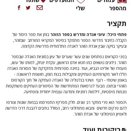
מהספר
שלי
תקציר
פתחי היכל: עיוני אגדה ומדרש בספר הזוהר
בוחן את ספר היסוד של
הקבלה כחיבור מדרשי. הספר מתמקד בסיפור המקראי המורחב שבזוהר,
ובעיקר בזיקה שבין אגדת הזוהר לאגדה התלמודית-מדרשית הקדומה.
בפני הקוראים נפתחים שנים עשר שערים של עיון בסוגיות האגדה שבספר
הזוהר. נידונים נושאים כמו חטא אדם הראשון, עקדת יצחק, דמותו של עשו,
מעמדו של אליהו הנביא, ועוד. בחינה ספרותית מדוקדקת של מסורות האגדה
הללו לאור מקורותיהם העתיקים ומקבילות בנות הזמן, חושפת לראשונה -
באופן שיטתי - רצף ושינוי בגלגוליה של האגדה העתיקה אל תוך הקורפוס
הזוהרי ובתוכו. מבעד לגרסאות המתחדשות של הסיפורים העתיקים משתקפות
מגמות מיסטיות, דילמות רוחניות ותודעה עצמית ייחודית ומפתיעה.
\הספר הוא פרי מחקר רב שנים. חלק מפרקיו התפרסמו בבמות שונות וצורפו
להם פרקים חדשים ומבוא מתודולוגי רחב, הסולל נתיבים להבנת דרכי הדרשה
ולאפיון הטיפולוגי של אגדת הזוהר.
ביקורות ועוד