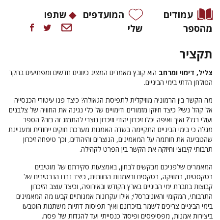
עמודים
המועדפים
שתפו
מהספר
שלי
תקציר
צליל, דימוי ומרחב
הוא קובץ מאמרים המציג כיוונים חדשים ומפתיעים בחקר
הפולחן הדתי בימי הביניים.
מה הקשר בין הרמוניה מוזיקלית לתפיסת הגאולה? כיצד פנו עיטורי הכנסייה
אל קהל נשי?
כיצד חיזקו מזמורים ודימויים של כלי נגינה את החוויה של צלבנים
ועולי רגל? ‏
ואיך ואיפה יכלו זיכרון יהודי וזיכרון נוצרי להתמזג זה בזה? הספר
מגלה כי בימי הביניים התקיימה בשדה האמנות מערכת חוקים ייחודית ומעניינת
שהטביעה את חותמה על המאמינים, הנוצרים והיהודים, וכך טיפחה זיכרון
תרבותי קיבוצי וחיזקה את הקשר בין הפרט לקהילה.
המאמרים שלפניכם מבקשים לבחון, באמצעות סקירתם של מוטיבים
בטקסטים, במוזיקה, בטקסים ובאמנות החזותית, כיצד נבנו הנרטיבים של
קבוצות בחברת ימי הביניים בארץ הקודש ובאירופה, וכיצד עוצב הזיכרון
התרבותי, המקומי והאוניברסלי; אילו עקרונות אמנותיים קבעו מה המאמינים
בימי הביניים צריכים לשמר בזיכרונם ואיך תפיסות דתיות משתנות הוטבעו
ביצירות אמנות, מפסיפסים ופיסול כנסייתי ועד להגדות של פסח.