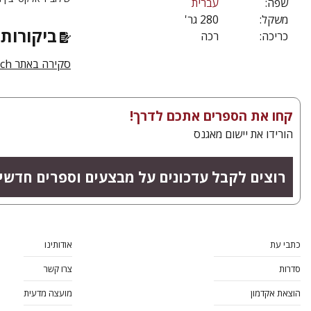
שפה:
עברית
משקל:
280 גר'
ביקורות 
כריכה:
רכה
סקירה באתר bookwatch, מאי 2011
קחו את הספרים אתכם לדרך!
הורידו את יישום מאגנס
רוצים לקבל עדכונים על מבצעים וספרים חדשי
כתבי עת
אודותינו
סדרות
צרו קשר
הוצאת אקדמון
מועצה מדעית