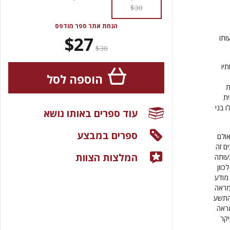
$30
הנחת אתר ספר מודפס
$27
ותו
$30
יו
הוספה לסל
ת
ית
 בני
עוד ספרים באותו נושא
ספרים במבצע
ולם
ם זה
המלצות הצוות
עותה
כוון
מודע
מראה
והתשע
מראה
קר