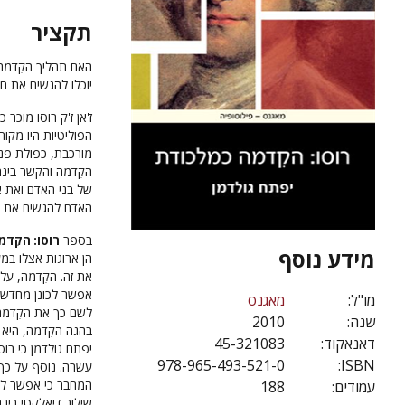
תקציר
האם תהליך הקִדמה
יוכלו להגשים את ח
ז'אן ז'ק רוסו מוכ
הפוליטיות היו מקו
מורכבת, כפולת פני
הקִדמה והקשר בינה
של בני האדם ואת א
האדם להגשים את ח
בספר
רוסו: הקִד
מידע נוסף
הן ארוגות אצלו במע
את זה. הקִדמה, על
אפשר לכונן מחדש את
מו"ל:
מאגנס
לשם כך את הקִדמה,
שנה:
2010
בהגה הקִדמה, היא 
דאנאקוד:
45-321083
יפתח גולדמן כי רו
978-965-493-521-0
ISBN:
עשרה. נוסף על כך,
המחבר כי אפשר למ
עמודים:
188
שילוב דיאלקטי בין 