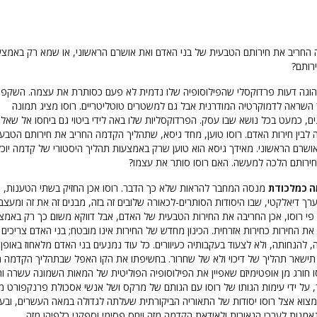
 החריב את חירותם הטבעית של בני האדם ואת אושרם הראשוני, או שמא רק באמצע
ירותם?
ר כהוגה דעות פרדוקסלי שהפילוסופיה שלו נדמית לא פעם כסותרת את עצמה. השקפות
ר השראה לדמוקרטיה המודרנית אבל גם למשטרים טוטליטריים. רוסו מציג תמונה
ם, כמעט בכל נושא שבו עסק. הפרדוקסליות שלו באה לידי ביטוי גם ביחסו אל שאל
 לבין חירות האדם. רוסו טוען, מחד גיסא, שתהליך הקִדמה החריב את חירותם הטבע
ושרם הראשוני. מאידך גיסא הוא טוען שרק באמצעות תהליך היסטורי של קִדמה יוכלו
ירותם הלכה למעשה. האם רוסו סותר את עצמו?
מנסה המחבר להראות שלא כך הדבר. רוסו אכן החזיק בשתי הטענות, א
מה כמלכודת
רך דיאלקטי, שבו היסודות הסותרים-לכאורה שלובים זה בזה, מבנים זה את זה ומעצבי
 פי רוסו, אכן החריבה את החירות הטבעית של האדם, אבל דווקא משום כך רק באמצ
 החירות כחירות אזרחית. הכינון מחדש של החירות אינו מובטח; בני האדם צריכים ל
 להנחותה, ולא לצעוד בעקבותיה כעיוורים. כל עוד נמנעים בני האדם מלאחוז באופן 
תישאר תהליך של דיכוי ולא של שחרור. בחשיפתו את הקו האפל שבתהליך הקִדמה 
סו חורג מן אופטימיזם שאפיין את הפילוסופיה הפוליטית של המאות השמונה עשרה 
 על ידי עימות הגותו של רוסו עם הגותם של מרקס ושל אנשי אסכולת פרנקפורט 
צוא אצל רוסו יסודות של התאוריה הביקורתית שעלתה לגדולה במאה העשרים, ובעי
נאמנות לערכי הנאורות ולאידאת הקִדמה מזה ויחס פסימי וספקני כלפיהן מזה.