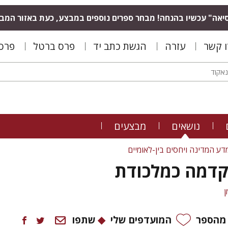
יאה" עכשיו בהנחה! מבחר ספרים נוספים במבצע, כעת באזור המב
ו קשר
עזרה
הגשת כתב יד
פרס ברטל
פרס 
נושאים
מבצעים
דע המדינה ויחסים בין-לאומיים
הקדמה כמלכודת
ן
 מהספר
המועדפים שלי
שתפו