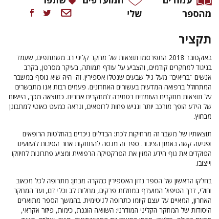
מהספר
שלי
תקציר
באוקטובר 2018 התפרסמו תוצאות של מחקר קליני רב משתתפים, שעמד
בניגוד למחקרים קודמים, והצביע על עודף תמותה, בעיקר מסרטן, בקרב
אנשים "בריאים" מעל גיל שבעים שנטלו אספירין. זה היה שיא נוסף במשבר
המתחולל ברפואה המדעית בעשורים האחרונים. פעמים רבות אנו מתבשרים
על תוצאות מחקרים העומדים בסתירה למחקרים אחרים. כתוצאה מכך, היישום
של הידע הופך מורכב יותר ונגיש פחות לרופאים, ונראה כמעט כאוטי למתבונן
מבחוץ.
תוצאותיו של משבר זה מרחיקות לכת: הבדלים ניכרים בהחלטות הרופאים
ופגיעה קשה באמון הציבור. ספר זה מנסה להתחקות אחר הסיבות לזעזועים
הפוקדים את גוף הידע המזין את הפרקטיקה הרפואית ומציע פתרונות לחיזוקו
וייצובו.
בחלקו הראשון של הספר נדון האספירין כמקרה מבחן: מתרופה לכל מכאוב
וחולי, דרך הטיפול המועדף במחלות פרקים, מחלות לב וכלי דם, ועד המחקר
האחרון, המאיים על עצם קיומו כתרופה לגיטימית. בהמשך הספר מתוארים
היסודות של המחקר הקליני המודרני: השוואה הוגנת, כימות, פיזור אקראי,