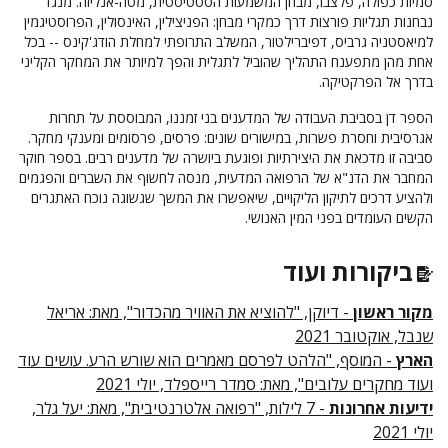
סמיות כפולה, פלצבו, מבחן המשמעות הסטטיסטית, מטה-אנליזה. מנגד
נבחנות תגליות פורצות דרך כמקרי מבחן: הפניצילין, האינסולין, הפרוסטיגמין
למיאסטניה גרביס, דפיברילטור, המשלב התרופתי למחלת הודג'קינס -- בכל
אחת מהן מתפענח התהליך שהוביל לתגלית והפך למיותר את המחקר הקליני
בדרך אל הפרקטיקה.
הספר דן בסביבת העבודה של המדענים בני זמננו, המבוססת על תחרות
אגרסיבית וחסרת פשרות, במישורים שונים: פרסים, פרסומים ומענקי מחקר.
סביבה זו מדכאת את היצירתיות ופוגעת ביושרה של מדענים רבים. בספר חוקר
המחבר את הדנ"א של הרפואה המדעית, מנסה לחשוף את השברים והפגמים
ולהציע דרכים לתיקון הליקויים, שיאפשרו את המשך שגשוגה נוכח האתגרים
הקשים העומדים בפני המין האנושי.
ביקורות ועוד
מקור ראשון
- דיוקן, "להוציא את האוויר מהכדור", מאת: אריאל
שנבל, אוקטובר 2021
הארץ
- המוסף, "הלהט לפרסם מאמרים הוא שורש הרע. עושים עוד
ועוד מחקרים עלובים", מאת: סמדר רייספלד, יולי 2021
ידיעות אחרונות
- 7 לילות, "רפואה אלטרנטיבית", מאת: יעל גלר,
יולי 2021