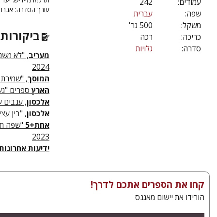
עמודים:
242
עורך הסדרה: אברה
שפה:
עברית
משקל:
500 גר'
ביקורות 
כריכה:
רכה
סדרה:
גלויות
מעריב
, "לא משנ
2024
המוסך
, "שמירת לי
הארץ
ספרים "געג
אלכסון
, ענבים ע
אלכסון
, "בין עצי
אחת+5
"שפה חיר
2023
ידיעות אחרונות
קחו את הספרים אתכם לדרך!
הורידו את יישום מאגנס