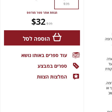
$35
הנחת אתר ספר מודפס
$32
$35
הוספה לסל
רופה
עוד ספרים באותו נושא
אדה
עד
ספרים במבצע
קודת
המלצות הצוות
ומה.
 או
וב
ריס