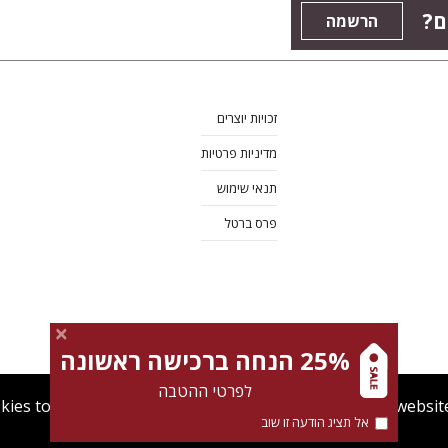
ם?
הרשמה
זכויות יוצרים
מדיניות פרטיות
תנאי שימוש
פרס ברטל
25% הנחה ברכישה ראשונה
לפרטי ההטבה
kies to give you the best user experience. Using this websit
אל תציג הודעה זו שוב
מדיניות Cookies
תנאי שימוש
מדיניות פרטיות
צרו קש
Find out more about our
cookies policy