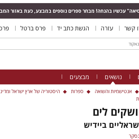
יאה" עכשיו בהנחה! מבחר ספרים נוספים במבצע, כעת באזור המב
ו קשר
עזרה
הגשת כתב יד
פרס ברטל
פרס 
נושאים
מבצעים
אנטישמיות והשואה
ספרות
היסטוריה של ארץ ישראל ומדינ
ת
שקים לים
שראליים ביידיש
נסקר