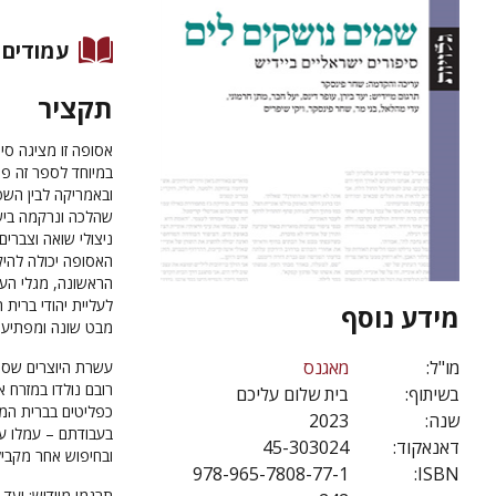
עמודים
תקציר
אסופה זו מציגה סיפ
במיוחד לספר זה פו
ובאמריקה לבין השפה
שהלכה ונרקמה בישר
ניצולי שואה וצברים
האסופה יכולה להיק
הראשונה, מגלי העל
לעליית יהודי ברית
מידע נוסף
מבט שונה ומפתיעה
מו"ל:
מאגנס
עשרת היוצרים שסיפו
רובם נולדו במזרח 
בשיתוף:
בית שלום עליכם
כפליטים בברית המו
שנה:
2023
בעבודתם – עמלו על 
דאנאקוד:
45-303024
ובחיפוש אחר מקבי
978-965-7808-77-1
ISBN:
תרגמו מיידיש: יעד 