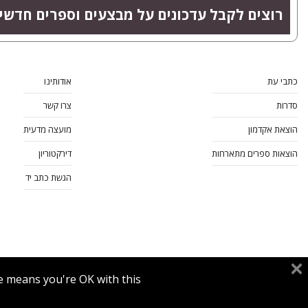
רוצים לקבל עדכונים על מבצעים וספרים חדשי
כתבי עת
אודותינו
סדרות
צרו קשר
הוצאת אקדמון
מועצה מדעית
הוצאות ספרים מתארחות
דירקטוריון
הגשת כתב יד
e means you're OK with this.