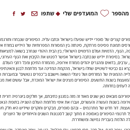
 מהספר
המועדפים שלי
שתפו
ורים קצרים של סופרי יידיש שפעלו בישראל וכתבו עליה. הסיפורים שנבחרו ותורגמו
רסים תמונת פסיפס מרתקת, סינתזה בין המסורות הספרותיות של היידיש במזרח אי
, הנוף, הדמויות ועולם הדימויים הישראלי; בין הבית היהודי שנחרב בשואה למציאות
אל. בסיפורת יידיש שנכתבה בישראל אפשר לפגוש את הקיבוץ ואת הנוף העירוני,
, ערבים, בדואים ומהגרים יהודים ממזרח אירופה, מהמזרח התיכון ומכל רחבי העולם.
רא גם כביטוי לשינויים שחלו בישראל, מהקמת המדינה ועד מלחמת לבנון והאינתיפ
ייה ההמונית של המזרחים ושל ניצולי השואה ויישובם ב"כפרים נטושים" ובמעברות ו
 המועצות בשנות התשעים. הסיפורים מציגים את ישראל המוכרת, אבל עושים זאת מנ
 לעתים בחדותה.
ריהם מובאים כאן שונים מאוד זה מזה בסגנון כתיבתם, אך חולקים ביוגרפיה דורית ד
אירופה בשנות העשרה והעשרים, ועברו את אימי מלחמת העולם השנייה בתופת הנאצי
עצות. דור חדש של מתרגמים – ובהם סופרים, מבקרים וחוקרים שיידיש היא חלק חש
תרגומי הסיפורים באסופה זו מתוך קשב לסגנונות השונים והייחודיים של היוצרים
לה הולמת בעברית גמישה ומשוחררת.
בירן, עופר דינס, יעל חבר, מתן חרמוני, עדי מהלאל, בני מר, שחר פינסקר, ויקי שיפ