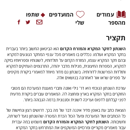
עמודים
המועדפים
שתפו
מהספר
שלי
תקציר
השנתון לחקר המקרא והמזרח הקדום
הוא הביטאון החשוב ביותר בעברית
בחקר המקרא ועולמו. נכללים בו מאמרים מכל ענפי המחקר הנוגעים למקרא
ובהם חקר המקרא עצמו, המזרח הקדום על תולדותיו, לשונותיו וספרויותיו בזיקה
למקרא, הספרות החיצונית, מגילות מדבר יהודה, התרגומים העתיקים למקרא
ותולדות הפרשנות לדורותיה. בשנתון גם מדור מיוחד למאמרי ביקורת מקיפים
על ספרים שראו אור לאחרונה בנושאים אלה.
עורכת השנתון הנוכחי
היא דר' נילי ואזנה
וחברי מועצת המערכת הם מטובי
החוקרים בחקר המקרא בארץ ומחוצה לה. המאמרים עוברים ביקורת מדעית
לפני קבלתם לדפוס ועריכה לשונית וסגנונית ברמה הגבוהה ביותר.
הוצאת כתב עת באופן סדיר איננה דבר של מה בכך. דרושים רצון ונחישות של
כל הכותבים ושל המערכת ומעל הכול הכרת המטרה שהשנתון נועד לשרתה,
וחשיבותה.
השנתון לחקר המקרא והמזרח הקדום
משמש במה עברית
עבור מאמרים מקוריים ומרכזיים המשקפים את המתרחש בחקר המקרא