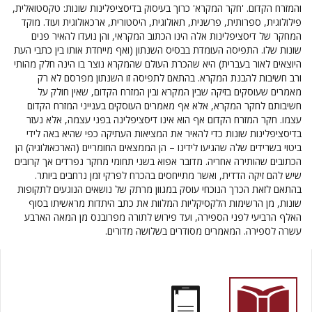
והמזרח הקדום. 'חקר המקרא' כרוך בעיסוק בדיסציפלינות שונות: טקסטואלית,
פילולוגית, ספרותית, פרשנית, תאולוגית, היסטורית, ארכאולוגית ועוד. מוקד
המחקר של דיסציפלינות אלה הינו הכתוב המקראי, והן נועדו להאיר פנים
שונות שלו. התפיסה העומדת בבסיס השנתון (ואף מייחדת אותו בין כתבי העת
היוצאים לאור בעברית) היא שהכרת העולם שהמקרא נוצר בו הינה חלק מהותי
ורב חשיבות להבנת המקרא. בהתאם לתפיסה זו השנתון מפרסם לא רק
מאמרים שעוסקים בזיקה שבין המקרא ובין המזרח הקדום, שאין חולק על
חשיבותם לחקר המקרא, אלא אף מאמרים העוסקים בענייני המזרח הקדום
עצמו. חקר המזרח הקדום אף הוא אינו דיסציפלינה בפני עצמה, אלא נעזר
בדיסציפלינות שונות כדי להאיר את המציאות העתיקה כפי שהיא באה לידי
ביטוי בשרידים שלה שהגיעו לידינו – הן הממצאים החומריים (הארכאולוגיה) הן
הכתובים שהותירה אחריה. מדובר אפוא בשני תחומי מחקר נפרדים אך קרובים
שיש להם זיקה הדדית, ואשר מתייחסים בהכרח לפרקי זמן נרחבים ביותר.
בהתאם לזאת הכרך הנוכחי עוסק במגוון מרתק של נושאים הנוגעים לתקופות
שונות, מן הרשימות הלקסיקליות המלוות את כתב היתדות מראשיתו בסוף
האלף הרביעי לפני הספירה, ועד פירוש לתורה מפרובנס מן המאה הארבע
עשרה לספירה. המאמרים מסודרים בשלושה מדורים.