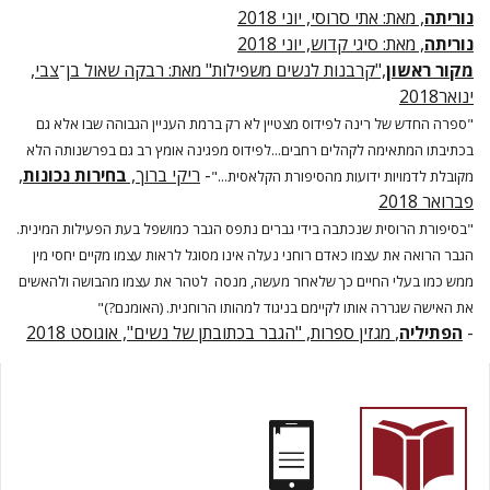
נוריתה
, מאת: אתי סרוסי, יוני 2018
נוריתה
, מאת: סיגי קדוש, יוני 2018
מקור ראשון
,"קרבנות לנשים משפילות" מאת: רבקה שאול בן
־
צבי,
ינואר2018
"ספרה החדש של רינה לפידוס מצטיין לא רק ברמת העניין הגבוהה שבו אלא גם
בכתיבתו המתאימה לקהלים רחבים...לפידוס מפגינה אומץ רב גם בפרשנותה הלא
-
ריקי ברוך,
בחירות נכונות
,
מקובלת לדמויות ידועות מהסיפורת הקלאסית..."
פברואר 2018
"בסיפורת הרוסית שנכתבה בידי גברים נתפס הגבר כמושפל בעת הפעילות המינית.
הגבר הרואה את עצמו כאדם רוחני נעלה אינו מסוגל לראות עצמו
מקיים יחסי מין
ממש כמו בעלי החיים כך שלאחר מעשה, מנסה לטהר את עצמו מהבושה ולהאשים
את האישה שגררה אותו לקיימם בניגוד למהותו הרוחנית. (האומנם?)"
-
הפתיליה
,
מגזין ספרות, "הגבר בכתובתן של נשים", אוגוסט 2018