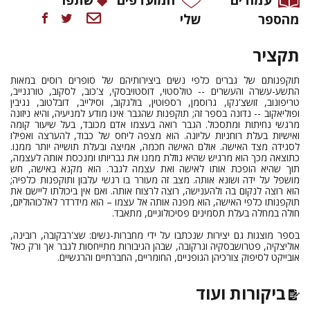
מהספר
שלי
תקציר
תוקפנותם של גברים כלפי נשים ביצירותיהם של סופרים רוסים במאות
התשע-עשרה והעשרים -- טולסטוי, דוסטויבסקי, צ'כוב, לסקוב, טורגנייב,
טריפונוב, זושצ'נקו, גרוסמן, רספוטין, בולגקוב, וסילייב, דובלטוב, נגיבין
ופוליאקוב -- נדונה בספר זה; תוקפנות שהגבר אינו מודע למניעיה, והיא ניזונה
מרגשי נחיתות ומתסכול. הגבר רואה בעצמו אדם מכובד, בעל שיעור קומה
ואישיות בעלת רוחניות עליונה. הוא מצפה ליחס של כבוד, להערצה ואפילו
לסגידה מצד האישה. אולם האישה חכמה, אמיצה ובעלת תושייה יותר ממנו.
כתוצאה מכך הוא מרגיש שהיא גוזלת ממנו את גבריותו ומנכסת אותה לעצמה,
תוך שהיא הופכת אותו לאישה ואת עצמה לגבר. הוא מקנא באישה, חש
מושפל על ידה ושונא אותה. מצב זה מעורר בו רגשי עלבון ותוקפנות כלפיה;
הוא רוצה לנקום בה ולהענישה, רוצה לרצוח אותה. ואם אין ביכולתו ליישם את
תוקפנותו כלפי האישה, הוא מפנה אותה אל עצמו – הוא מידרדר לאלכוהוליזם,
חולה במחלה בעלת תסמינים פסיכולוגיים, מתאבד.
בספר מוצגות גם יצירות שנכתבו על ידי מחברות-נשים: שצ'רבקובה, רובינה,
אוליצקיה, פטרושבסקיה וגרקובה, שבהן הגיבורות מתייחסות לגבר אך ורק כאל
אובייקט לסיפוק צורכיהן הגופניים, החומריים, החברתיים והרגשיים.
ביקורות ועוד