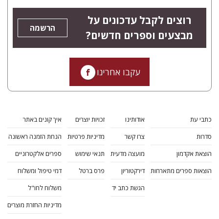
רוצים לקבל עדכונים על
הרשמה
מבצעים וספרים חדשים?
עקבו אחרינו
כתבי עת
אודותינו
זכויות יוצרים
איך קונים באתר
סדרות
צרו קשר
מדיניות פרטיות
הנחת הזמנה ראשונה
הוצאת אקדמון
מועצה מדעית
תנאי שימוש
ספרים אלקטרוניים
הוצאות ספרים מתארחות
דירקטוריון
פרס ברטל
דמי טיפול ומשלוח
הגשת כתב יד
משלוח לחו"ל
מדיניות החזרת מוצרים