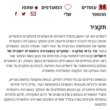
עמודים
המועדפים
שתפו
מהספר
שלי
תקציר
ירושלים
היא
יעד
ראשון
במעלה
לחפירות
ארכאולוגיות ולמחקרים
היסטוריים
.
תרומה נכבדת להכרת ירושלים וידיעתה תרם המחקר בגאוגרפיה היסטורית
שחשף את התפתחותה המרחבית של העיר לאורך שנותיה הרבות.
המאמרים
בספר
עיר בראי מחקרה - מחקרים בגאוגרפיה היסטורית יישובית של
ירושלים
מצטרפים
לחשיפת
עברה
ומדגימים
את
מגוון
נושאי
המחקר
ואת
כיווני
הדיון
המייחדים
את
הגאוגרפיים
ההיסטוריים
בעשור
האחרון
.
רוב
המאמרים
עוסקים
בהתפתחות
ה של
ירושלים
בעת
החדשה
,
ולצדם
גם
מחקרים
על
שלהי
העת
העתיקה
ועל
התקופה
המוסלמית
המאוחרת
.
הנושאים
הנידונים
הם
בתי
תפילה
יהודיים,
כנסיות
ומקומות
קדושים
נוצריים
,
סוגיות
כלכליות
ותכנוניות
הקשורות
בהתפתחות
העיר
,
עלייה
לרגל
ותיירות
ופעילות
מיסיונרית,
וכן היבטים מתודולוגיים של המחקר בגאוגרפיה היסטורית.
מחברי המאמרים נמצאים בשלבים שונים של דרכם האקדמית, חלקם מלמדים
במוסדות אקדמיים בארץ ובחו"ל ואחרים משלבים גאוגרפיה היסטורית בעיסוקם
המקצועי.