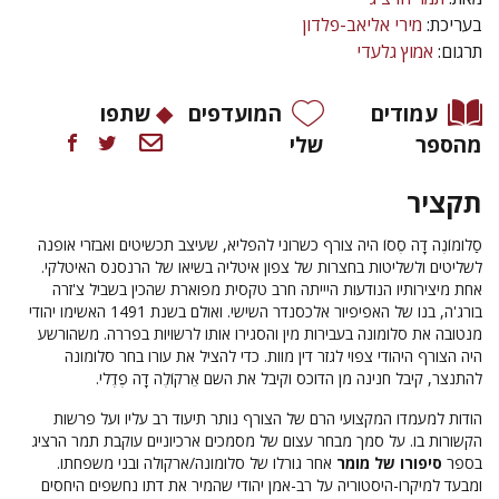
בעריכת:
מירי אליאב-פלדון
תרגום:
אמוץ גלעדי
עמודים
המועדפים
שתפו
מהספר
שלי
תקציר
סַלומוֹנֶה דָה סֶסוֹ היה צורף כשרוני להפליא, שעיצב תכשיטים ואבזרי אופנה
לשליטים ולשליטות בחצרות של צפון איטליה בשיאו של הרנסנס האיטלקי.
אחת מיצירותיו הנודעות היייתה חרב טקסית מפוארת שהכין בשביל צ'זרה
בורג'ה, בנו של האפיפיור אלכסנדר השישי. ואולם בשנת 1491 האשימו יהודי
מנטובה את סלומונה בעבירות מין והסגירו אותו לרשויות בפררה. משהורשע
היה הצורף היהודי צפוי לגזר דין מוות. כדי להציל את עורו בחר סלומונה
להתנצר, קיבל חנינה מן הדוכס וקיבל את השם אֵרקוֹלֶה דָה פֶדֶלי.
הודות למעמדו המקצועי הרם של הצורף נותר תיעוד רב עליו ועל פרשות
הקשורות בו. על סמך מבחר עצום של מסמכים ארכיוניים עוקבת תמר הרציג
בספר
סיפורו של מומר
אחר גורלו של סלומונה/ארקולה ובני משפחתו.
ומבעד למיקרו-היסטוריה על רב-אמן יהודי שהמיר את דתו נחשפים היחסים