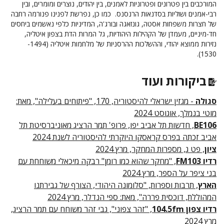
המורכבים בין פטרונים ופטרוניות לאמנים, בין יהודים, נוצרים ומומרים, ובין
רבי-אמנים ושוליות בסדנאות הרנסנס. כמו כן, נפרשת לפנינו פנורמה רחבה
של חצרות משפחות אסטה, גונזאגה ובורג'ה, המדיניות כלפי נאשמים ביחסים
חד-מיניים, מעמדן של הקהילות היהודיות, גל המרות הדת בצפון איטליה,
נזירות ממוצא יהודי, וההשלכות ההרסניות של מלחמות איטליה (1494-
1530).
ביקורות ועוד
סגולה
- מגזין ישראלי להיסטוריה, 170, "פיתוחים בעלילה", מאת:
מוטי בנמלך, אוגוסט 2024
BE106
, חדשות תל אביב יפו, פרופ' תמר הרציג מאוניברסיטת תל
אביב זכתה בפרס קראסקו היוקרתי להיסטוריה לשנת 2024
ציון
, פט ג, מספרות המחקר, מרץ 2024
רדיו FM103
, "מחקר שהוא כמו רומן" רבקה מיכאלי משוחחת עם
בני ציפר על הספר, מרץ 2024
הארץ
, תרבות וספרות, "סלומונה היהודי, הצורף של גבירתנו
המהוללת, דוכסית פררה", מאת: ספי הנדלר, מרץ 2024
רדיו צפון 104.5fm
, "זהר צפוני", גבי זהר משוחח עם תמר הרציג,
מרץ 2024