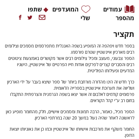
עמודים
המועדפים
שתפו
מהספר
שלי
תקציר
בספר חדש ויפהפה זה המופיע בשפה האנגלית מתפרסמים מסמכים וצילומים
רבים מארכיון איינשטיין שטרם פורסמו.
הספר צבעוני, מעוצב ומכיל צילומים רבים אשר מקושרים באמצעות ציטוטים
רבים והסברים קצרים לפרקים אודות חייו הפרטיים של איינשטיין, הישגיו
המדעיים ופעילותו הפוליטית.
כרך חדש זה הינו מהדורה מורחבת ביותר של ספר שיצא בעבר על ידי הארכיון
ושליווה את תערוכת איינשטיין בספרייה הלאומית.
פרסומים קודמים לאלבום זה אשר יצאו בשפה הגרמנית והצרפתית התקבלו
בחום רב ע"י קהל הקוראים.
הספר מכיל, כאמור, הרבה תמונות ומסמכים אישיים, חלק מהחומר מופיע כאן
לראשונה לאחר שהיה נעול במשך 20 שנה במרתפי הארכיון.
החומר משקף את מורכבות אישיותו של איינשטיין וכמו כן את גאוניותו יוצאת
הדופן.