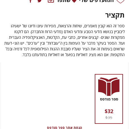
תקציר
ספר זה הוא קובץ מאמרים, שיחות והרצאות, מפירות עיונו ודיונו של ישעיהו
ליבוביץ בנושא מדעי הטבע ומדעי האדם (מדעי הרוח והחברה). הם לוקטו
ממקורות שונים- קבצים אחרים, כתבי עת, הקלטות, האנציקלופדיה העברית
ועוד. הספר בעיקר מדבר על העימות בין ה"עובדות" ובין "ערכים". יש הוגי-דעות
שרואים בעימות זה את הציר שעליו סובבת ההגות הפילוסופית לכל זרמיה ובכל
התקופות: אם הוא מציג דואליות בפועל או דואליות בתודעתנו בלבד.
ספר מודפס
$32
$35
הנחת אתר ספר מודפס