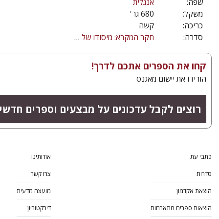
שפה:
אנגלית
משקל:
680 גר'
כריכה:
קשה
סדרה:
חקר המקרא: מיסודו של ס"ש פרי
קחו את הספרים אתכם לדרך!
הורידו את יישום מאגנס
רוצים לקבל עדכונים על מבצעים וספרים חדשי
כתבי עת
אודותינו
סדרות
צרו קשר
הוצאת אקדמון
מועצה מדעית
הוצאות ספרים מתארחות
דירקטוריון