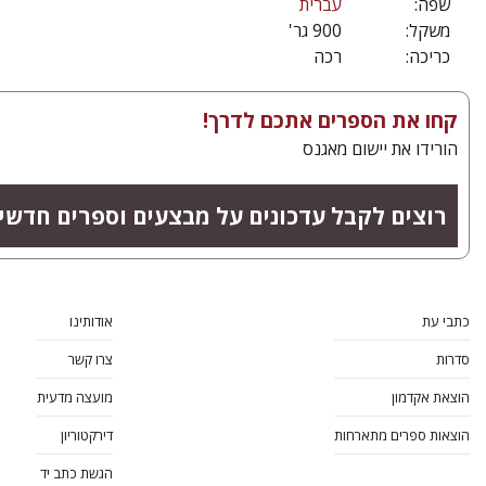
שפה:
עברית
משקל:
900 גר'
כריכה:
רכה
קחו את הספרים אתכם לדרך!
הורידו את יישום מאגנס
רוצים לקבל עדכונים על מבצעים וספרים חדשי
כתבי עת
אודותינו
סדרות
צרו קשר
הוצאת אקדמון
מועצה מדעית
הוצאות ספרים מתארחות
דירקטוריון
הגשת כתב יד