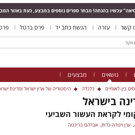
יאה" עכשיו בהנחה! מבחר ספרים נוספים במבצע, כעת באזור המב
ו קשר
עזרה
הגשת כתב יד
פרס ברטל
פרס 
נושאים
מבצעים
ים בין-לאומיים
כלכלה
היסטוריה של ארץ ישראל ומדינת ישרא
ינה בישראל
ומי לקראת העשור השביעי
ערן ויגודה-גדות
אברהם בריכטה