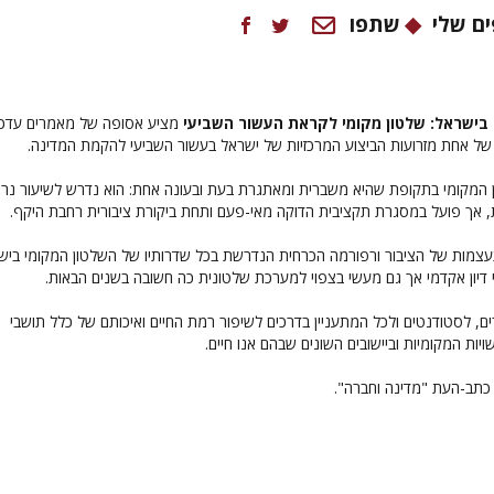
ם שלי
שתפו
 בישראל: שלטון מקומי לקראת העשור השביעי
מציע אסופה של מאמרים עדכנ
של אחת מזרועות הביצוע המרכזיות של ישראל בעשור השביעי להקמת המדינה.
ן המקומי בתקופת שהיא משברית ומאתגרת בעת ובעונה אחת: הוא נדרש לשיעור נר
, אך פועל במסגרת תקציבית הדוקה מאי-פעם ותחת ביקורת ציבורית רחבת היקף.
עצמות של הציבור ורפורמה הכרחית הנדרשת בכל שדרותיו של השלטון המקומי ביש
דיון אקדמי אך גם מעשי בצפוי למערכת שלטונית כה חשובה בשנים הבאות.
ם, לסטודנטים ולכל המתעניין בדרכים לשיפור רמת החיים ואיכותם של כלל תושבי
יות המקומיות וביישובים השונים שבהם אנו חיים.
כתב-העת "מדינה וחברה".