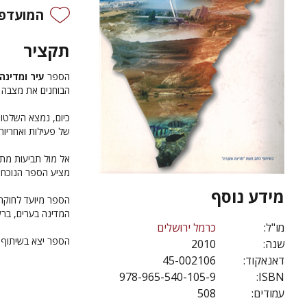
המועדפי
תקציר
הספר
עיר ומדינה
הבוחנים את מצבה 
כיום, נמצא השלטו
של פעילות ואחריות
אל מול תביעות מת
מציע הספר הנוכחי 
מידע נוסף
הספר מיועד לחוקרי
המדינה בערים, ברשו
מו"ל:
כרמל ירושלים
הספר יצא בשיתוף 
שנה:
2010
דאנאקוד:
45-002106
978-965-540-105-9
ISBN:
עמודים:
508