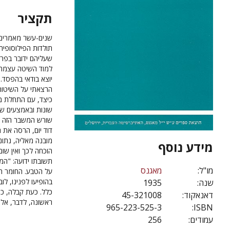
תקציר
שנים-עשר מאמרים ה
תולדות הפילוסופיה
שעליהם ידובר בפרק
למוד השיטה עצמה. 
יוצא בודאי בהפסד.
הרצאתי על השיטות 
כיצד, עם התחלת מ
שונות ובאמצעים שו
שורש המשבר הזה הו
דוד יום, הרסה את 
מובנה מאליה, נתונ
מידע נוסף
הוכחה לכך ואין שום
תשובתו ידועה: "המ
מו"ל:
מאגנס
על הטבע. החומר הני
בהופיעו לפנינו, לו
שנה:
1935
כלל. כעת קבלה, כנ
דאנאקוד:
45-321008
ראשונה, לדבר, אלא
965-223-525-3
ISBN:
עמודים:
256