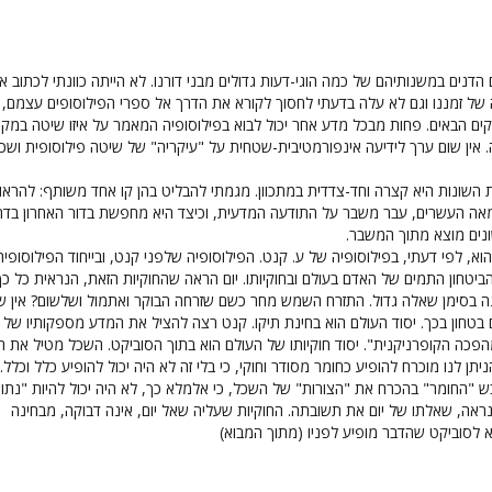
דנים במשנותיהם של כמה הוגי-דעות גדולים מבני דורנו. לא הייתה כוונתי לכתוב א
 של זמננו וגם לא עלה בדעתי לחסוך לקורא את הדרך אל ספרי הפילוסופים עצמם,
ים הבאים. פחות מבכל מדע אחר יכול לבוא בפילוסופיה המאמר על איזו שיטה במקו
אין שום ערך לידיעה אינפורמטיבית-שטחית על "עיקריה" של שיטה פילוסופית ושכ
השונות היא קצרה וחד-צדדית במתכוון. מגמתי להבליט בהן קו אחד משותף: להראו
אה העשרים, עבר משבר על התודעה המדעית, וכיצד היא מחפשת בדור האחרון בדר
נים מוצא מתוך המשבר.
א, לפי דעתי, בפילוסופיה של ע. קנט. הפילוסופיה שלפני קנט, ובייחוד הפילוסופי
הביטחון התמים של האדם בעולם ובחוקיותו. יום הראה שהחוקיות הזאת, הנראית כל כך
ה בסימן שאלה גדול. התזרח השמש מחר כשם שזרחה הבוקר ואתמול ושלשום? אין ש
 בטחון בכך. יסוד העולם הוא בחינת תיקו. קנט רצה להציל את המדע מספקותיו של י
הפכה הקופרניקנית". יסוד חוקיותו של העולם הוא בתוך הסוביקט. השכל מטיל את חו
תן לנו מוכרח להופיע כחומר מסודר וחוקי, כי בלי זה לא היה יכול להופיע כלל וכלל.
בש "החומר" בהכרח את "הצורות" של השכל, כי אלמלא כך, לא היה יכול להיות "נתון"
ראה, שאלתו של יום את תשובתה. החוקיות שעליה שאל יום, אינה דבוקה, מבחינה
 לסוביקט שהדבר מופיע לפניו (מתוך המבוא)