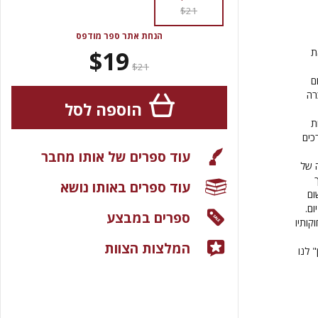
$21
הנחת אתר ספר מודפס
$19
ת
$21
ם
רה
הוספה לסל
ת
כים
עוד ספרים של אותו מחבר
ה של
עוד ספרים באותו נושא
ום
ום.
ספרים במבצע
קותיו
המלצות הצוות
 לנו