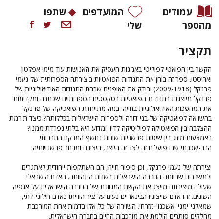
עמודים
המועדפים
שתפו
מהספר
שלי
תקציר
הקשר בין הפואטי לפוליטי באמנות העסיק את האנושות עוד מימי אפלטון
ואריסטו. ספר זה בוחן את התנודות הפואטיות ביצירתה הספרותית של נעמי
פרנקל (2009-1918) ובודק את האופנים שבהם התנודות האידיאולוגיות של
פרנקל מיוצגות בתנודות הפואטיות בטקסטים הספרותיים שכתבה ומקדימות
את המהפכות האידיאולוגיות בחייה. במה מתייחדת הפואטיקה של פרנקל
בהשוואה לפואטיקה של בני דורה ולספרות הישראלית בכללותה? כיצד תורמת
ההצלבה בין הפואטיקה לפוליטיקה לדיון ומדוע היא בלתי נפרדת ממנו?
באמצעות מיזוג בין שיטות פרשניות שונות נחשף המרקם התרבותי
הרב-שכבתי שבו פועלים זה לצד זה היוצר, היצירה ומרחב פרשנויותיה.
יצירתה של נעמי פרנקל, וכן סיפור חייה, הם השתקפות ייחודית לאתגרים
ולמשברים שחוותה החברה הישראלית בשנות התהוותה. האדם הישראלי
שעולה מיצירתה מייצג את הקשת המגוונת של החברה הישראלית על אגפיה
השונים. זהו אדם שייצוגיו הבינאריים נעים על ציר הווייתו כאדם חילוני-דתי,
שמאלני-ימני ואשכנזי-מזרחי. השזירה של כל אלו בדמות אחת המורכבת
מחלקים סותרים הולמת את מורכבות החיים בחברה הישראלית.