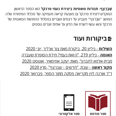
שֶׁבֶרֶצֶף: תנודות פואטיות ביצירת נעמי פרנקל
הוא הספר הראשון
המוקדש ליצירת פרנקל ובו מוצעת קריאה מעמיקה של מכלול הסיפורת שלה.
המושג "שברצף" מצביע על רצפים ושברים במסלול ההתהוות הפואטית של
פרנקל והוא עשוי לשרת את הדיון על אודות יוצרים נוספים.
ביקורות ועוד
השילוח
- גיליון 20, ביקורת מאת צור ארליך, יוני 2020
האומה
- גיליון 219, "הזאת נעמי? חידת הסופרת שעברה
מבית-אלפא לחברון", מאת: יעקב אחימאיר, אוגוסט 2020
מקור ראשו
ן - שבת, "חדשים - שברצף", מרץ 2020
ד"ר אורנה לוין מקריאה פסקה מתוך הספר, פברואר 2020
ספר מודפס
ספר אלקטרוני