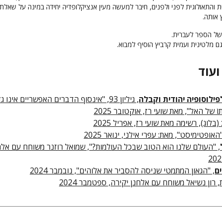
 והתאולוגית לפני ולפנים, חיבר למעשה מעין אנציקלופדיה יחידה במינה על שאלת
 אותה.
 של הספר לעברית.
גם מלטינית ועמית קרביץ הוסיף למבוא.
ועוד
ילוסופיה יהודית וקבלה
, גיליון 93, "אינסוף הדברים האפשריים אינו ג
וֹ של האל", מאת שועי רז, אוקטובר 2025
(בלוג), רשימה מאת שועי רז, אפריל 2025
אופטימיסט", מאת: עפרי אילני, ינואר 2025
, "העולם שלנו הוא הטוב שבכל העולמות?", שמואל רוזנר משוחח עם אלח
ים
, "הגאון המתמטי שניסה להסביר את אלוהים", נובמבר 2024
, רון נשיאל משוחח עם אלחנן יקירה, ספטמבר 2024