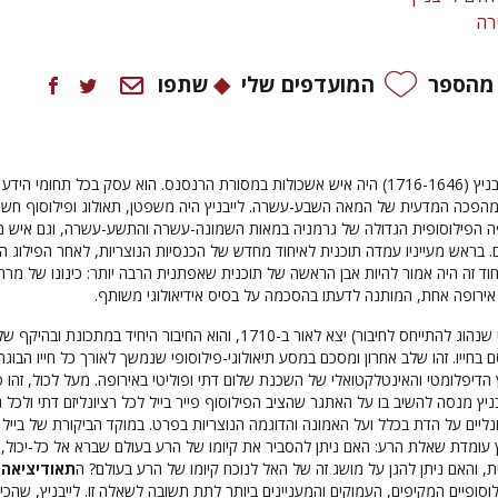
רה
 מהספר
המועדפים שלי
שתפו
גוטפריד וילהלם לייבניץ (1716-1646) היה איש אשכולות במסורת הרנסנס. הוא עסק בכל תחומי היד
המהפכה המדעית של המאה השבע-עשרה. לייבניץ היה משפטן, תאולוג ופילוסוף חשו
 הפילוסופית הגדולה של גרמניה במאות השמונה-עשרה והתשע-עשרה, וגם איש 
. בראש מעייניו עמדה תוכנית לאיחוד מחדש של הכנסיות הנוצריות, לאחר הפילוג הג
וד זה היה אמור להיות אבן הראשה של תוכנית שאפתנית הרבה יותר: כינונו של מרח
 אירופה אחת, המותנה לדעתו בהסכמה על בסיס אידיאולוגי משותף.
(כפי שנהוג להתייחס לחיבור) יצא לאור ב-1710, והוא החיבור היחיד במתכונת ובהיקף ש
בחייו. זהו שלב אחרון ומסכם במסע תיאולוגי-פילוסופי שנמשך לאורך כל חייו הבוגרי
הדיפלומטי והאינטלקטואלי של השכנת שלום דתי ופוליטי באירופה. מעל לכול, זהו 
בניץ מנסה להשיב בו על האתגר שהציב הפילוסוף פייר בייל לכל רציונליזם דתי ולכל ני
נליים על הדת בכלל ועל האמונה והדוגמה הנוצריות בפרט. במוקד הביקורת של בייל
ץ עומדת שאלת הרע: האם ניתן להסביר את קיומו של הרע בעולם שברא אל כל-יכול,
ת, והאם ניתן להגן על מושג זה של האל לנוכח קיומו של הרע בעולם? ה
תאודיציאה
ה
וסופיים המקיפים, העמוקים והמעניינים ביותר לתת תשובה לשאלה זו. לייבניץ, שהכי