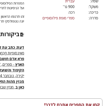
שפה:
עברית
הספרות הפילוסופית
משקל:
900 גר'
ועל הניסיונות לתרץ
כריכה:
רכה
זהו תרגומו הראשון
סדרה:
ספרי מופת פילוסופיים
יונה גונופולסקי תר
ביקורות 
דעת: כתב עת לפ
מאינסופיות חָכְמָת
פרא אדם חושב
הארץ
- ספרים, "ה
הקיפוד והשועל
יקירה, נובמבר 2024
מגזין מהות החי
כאן ב
, מגזין שבת
קחו את הספרים אתכם לדרך!