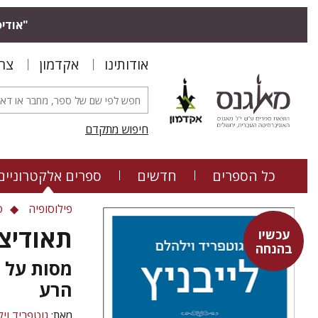
"אודיס
אודותינו
אקדמון
צר
חיפוש מתקדם
כל הספרים
חדשים
ספרים אלקטרוניים
פילוסופיה
ס
תאודיצ
עכשיו
בהנחה
מסות על ט
הרע
מאת:
גוטפריד ויל