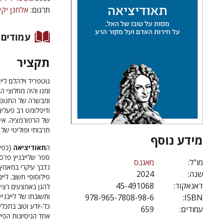
תרגום:
אלחנן יקי
עמודים
תקציר
זמנו והיה מחלוצי 
ומבשרה של התנופה
ודיפלומט רב פעלים
של הרפורמציה. איח
תרבותי ופוליטי של
מידע נוסף
ה
תאודיציאה
ספר שלייבניץ פרסם 
מו"ל:
מאגנס
נדבך עיקרי במאמץ 
שנה:
2024
פילוסופי חשוב. ליי
דאנאקוד:
45-491068
להגן באמצעים רציו
ותשובתו של לייבני
978-965-7808-98-6
ISBN:
כל-יודע וטוב בתכלי
עמודים:
659
אחד הניסיונות הפיל