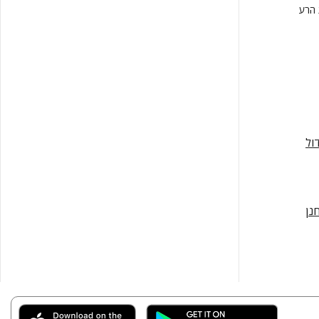
 הרע
דול
נן