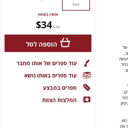
$46
עכשיו בהנחה
$34
$46
הוספה לסל
ע של
ב,
מעשה
עוד ספרים של אותו מחבר
דול
ב
עוד ספרים באותו נושא
ל
ספרים במבצע
ם,
ספר
המלצות הצוות
סיון
וא
ר את