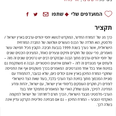
המועדפים שלי
שתפו
תקציר
כרך מג של 'המזרח החדש', המוקדש לנושא יחסי יהודים-ערבים בארץ ישראל /
פלסטין, הוא תולדה של הכנס העשרים ושלושה של החברה המזרחית
הישראלית, אשר נערך בשנת 1999 בגבעת חביבה. הקובץ מכיל חמישה עשר
מאמרים, פרי עטם של חוקרים ותיקים וצעירים כאחד, המציגים היבטים שונים
של יחסי יהודים-ערבים מתוך הבנה שבמקרים רבים יש נרטיבים שונים זה מזה –
ולעתים אף מנוגדים זה לזה – לאותם אירועים היסטוריים. הבנה זו משתקפת גם
במינוח אחר בכל אחד מהנרטיבים. המאמרים בכרך משקפים אף את התפיסה
שחוקרי המזרח התיכון בארץ אינם יכולים כיום, שלא כבעבר, להתמודד עם
סוגיית הסכסוך מתוך בחינת הצד הערבי בלבד, בעוד שאת הצד הישראלי
לומדים רק חוקרים העוסקים בלימודי ארץ ישראל, עם ישראל, יהדות ומדע
המדינה. לפיכך, והגם שחלק הארי של המאמרים מתמקד יותר בצד
הערבי-פלסטיני מבצד הישראלי, הכרך תורם ל'חזרתה' של ישראל למקומה
האקדמי הטבעי – המזרח התיכון – גם אם מבחינה פוליטית הקרקע עדיין אינה
בשלה לכך.