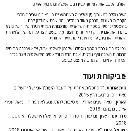
העולם הסובב אותה ומתוך עניין רב בהשכלה ובתרבות העולם.
העיר נוהלה במשותף (!) ושליטיה העותמאניים היו נאורים וערים לצורכי
הקהילות השונות, הרחק מאוד מן הדימוי המושחת שהודבק להם
בהיסטוריוגרפיה ובספרות הישראלית. מורכבותה הבלתי רגילה של ירושלים לא
ביתרה את אבריה. רק חלוקתה (החיצונית) לרבעים, לצד עלייתה של הלאומיות,
היהודית והערבית, ערערו את רקמת חייה הייחודית.
ונסן למיר לא כתב מסמך נוסטלגי על זמן ירושלמי אבוד, אלא אבחנה פוליטית
תרבותית חשובה ואף גורלית: איבת הדתות והלאומים הירושלמית אינה בגדר
הכרח והיא אינה רשומה בה מעצם טבעה.
ביקורות ועוד
זוית אחרת
, "הסתכלות אחרת על העבר העות'מאני של ירושלים",
מאת: יוסי ברנע, מרץ 2015
הארץ
, "מאה שנים אחרי, יש סיבות להתגעגע לאימפריה", מאת: עפרי
אילני, נובמבר 2018
סדר יום
, ריאיון עם עורך הסדרה פרופ' אריאל הירשפלד, אוגוסט
2018
ישראל היום
, "ירושלים האבודה", מאת: נדב שרגאי, אוגוסט 2018