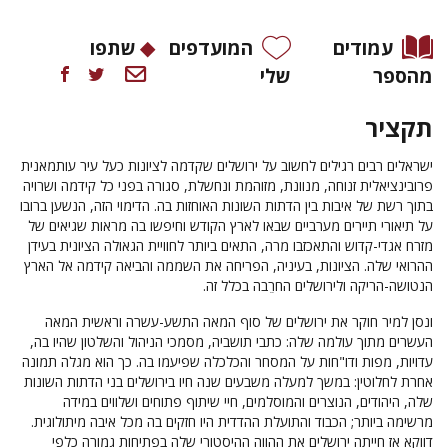
עמודים
המועדפים
שתפו
מהספר
שלי
תקציר
ישראלים רבים רגילים לחשוב על ירושלים שקדמה לציונות כעל עיר עותמאנית
פרובינציאלית זנוחה, מנוונת, מזוהמת ונחשלת, סגורה בפני כל קידמה ושרויה
בתוך רשת של איבות בין הדתות השונות האוחזות בה. הדימוי הזה, הנשען ברובו
על תיאורי תיירים מערביים שבאו לארץ הקודש וחיפשו בה מראות שגיאים של
מזרח אגדי-קדוש והתאכזבו מרה, התאים ביותר לחוויית הגאולה הציונית בעידן
ההרואי שלה. הציונות, בעיניה, הפריחה את השממה והביאה קידמה אל הארץ
הנטושה-הריקה ולירושלים החרֵבה בכלל זה.
ונסן למיר חוקר את ירושלים של סוף המאה התשע-עשרה וראשית המאה
העשרים מתוך עולמה שלה: כתבי תושביה, מסמכי הניהול והשלטון שהיו בה,
עדויות, מפות ודו"חות על המסחר והכלכלה שפיעמו בה. כך הוא מגלה תמונה
אחרת לחלוטין: במשך למעלה משבעים שנה חיו בירושלים בני הדתות השונות
שלה, היהודים, הנוצרים והמוסלמים, חיי שיתוף פתוחים ושלווים במידה
מרשימה ביותר; הכבוד והתועלת ההדדית היו חזקים בה מכל איבה מיתולוגית.
דווקא אז חייתה ירושלים את ההווה ההיסטורי שלה בפתיחות גמורה כלפי