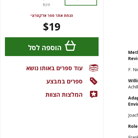
$29
הנחת אתר ספר אלקטרוני
$19
הוספה לסל
Meth
Rev
עוד ספרים באותו נושא
F. N
ספרים במבצע
Will
Achi
המלצות הצוות
Adap
Env
Joac
Role
Fran