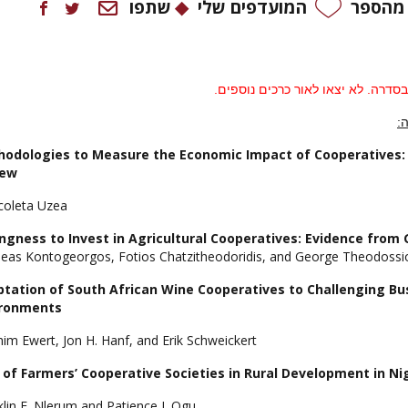
 מהספר
המועדפים שלי
שתפו
 בסדרה
. לא יצאו לאור כרכים נוספים.
:
odologies to Measure the Economic Impact of Cooperatives: A
iew
icoleta Uzea
ingness to Invest in Agricultural Cooperatives: Evidence from
lleas Kontogeorgos, Fotios Chatzitheodoridis, and George Theodossi
tation of South African Wine Cooperatives to Challenging Bu
ironments
him Ewert, Jon H. Hanf, and Erik Schweickert
 of Farmers’ Cooperative Societies in Rural Development in Ni
klin E. Nlerum and Patience I. Ogu