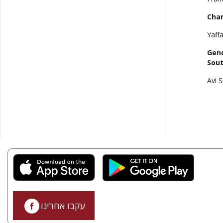
Chan
Yaff
Gend
Sout
Avi 
עקבו אחרינו