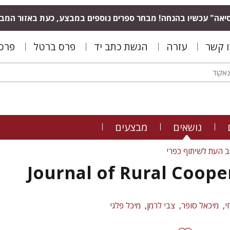
יאה" עכשיו בהנחה! מבחר ספרים נוספים במבצע, כעת באזור המב
ו קשר
עזרה
הגשת כתב יד
פרס ברטל
פרס 
נושאים
מבצעים
 העת לשיתוף כפרי
Journal of Rural Coope
י
מיכאל סופר
צבי לרמן
מיכל פלגי