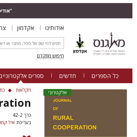
"אודיס
אודותינו
אקדמון
צר
חיפוש מתקדם
כל הספרים
חדשים
ספרים אלקטרוניים
חקלאות
כתב
אלקטרוני
ration
כרך 42-2
בעריכת:
איל קמח