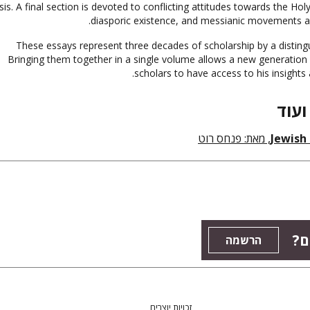
isis. A final section is devoted to conflicting attitudes towards the Hol
diasporic existence, and messianic movements an
These essays represent three decades of scholarship by a distingu
Bringing them together in a single volume allows a new generation
scholars to have access to his insights
ועוד
, מאת: פנחס רוט
Jewish
ים
הרשמה
זכויות יוצרים