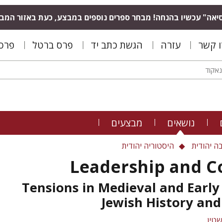
יאה" עכשיו בהנחה! מבחר ספרים נוספים במבצע, כעת באזור המב
ו קשר
עזרה
הגשת כתב יד
פרס ברטל
פרס 
נושאים
מבצעים
ה יהודית
היסטוריה יהודית
Leadership and Co
Tensions in Medieval and Earl
Jewish History and
טין