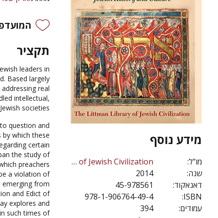
המועדפי
תקציר
ewish leaders in
d. Based largely
addressing real
led intellectual,
 Jewish societies.
to question and
s by which these
מידע נוסף
egarding certain
ban the study of
The Littman Library of Jewish Civilization
מו"ל:
 which preachers
2014
שנה:
be a violation of
es emerging from
45-978561
דאנאקוד:
tion and Edict of
978-1-906764-49-4
ISBN:
say explores and
394
עמודים:
 in such times of