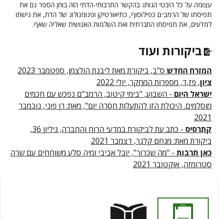
עצומה על כל היבטי הגותו. בהקשר התרבותי-הדתי הזה בוחן הספר גם את
תפיסתו של הרמב״ם כפילוסוף, כתיאורטיקן ופנומנולוג של הדת, את גישתו
למדעים, את תפיסתו החברתית ואת השלמות האנושית שאליה שאף.
ביקורות ועוד
המזרח החדש
ס"ב, ביקורת מאת ליבנת הולצמן, ספטמבר 2023
ציון
, פז,ד, מספרות המחקר, יולי 2022
ישראל היום
- השבוע, "בימי קיטוב, הרמב"ם נפכש עם חכמים
מוסלמים. היכולת הזו להתעלות חסרה יום", מאת: רן פוני, נובמבר
2021
קתרסיס
- כתב עת לביקורת במדעי הרוח והחברה, גיליון 36,
ביקורת מאת: מנחם קלנר, דצמבר 2021
כאן תרבות
- "מה שכרוך", יובל אביבי ומיה סלע משוחחים עם שרה
סטרומזה, אוקטובר 2021