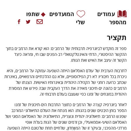
עמודים
המועדפים
שתפו
מהספר
שלי
תקציר
ספר זה מוקדש לביוגרפיה תרבותית של הרמב״ם: הוא קורא את הרמב״ם בתוך
ההקשר ההיסטורי, הדתי והאינטלקטואלי רב-הפנים שבו חי, ומראה כיצד
הקשר זה עיצב את האיש ואת הגותו.
לתרבות הערבית של עולם האסלאם הייתה השפעה עמוקה על הרמב״ם, והיא
ניכרת בכל חיבוריו: לא רק הפילוסופיים, אלא גם ההלכתיים והרפואיים, באיגרות
שכתב כרועה רוחני של הקהילה היהודית ובאיגרותיו האישיות. הצגתו של
הרמב״ם כהוגה ים-תיכוני מאירה את הדרך העקבית שבה פירש את המסורת
היהודית במונחים של זמנו כפי שעוצבו בעולם תרבותי זה.
לאחר ביוגרפיה קצרה של הרמב״ם כתוצר התרבות הים-תיכונית של זמנו
הספר בוחן היבטים שונים בהגותו. הוא מנתח את העולם התיאולוגי המורכב
שפגש הרמב״ם: תיאולוגיה יהודית ונוצרית, התיאולוגיה של האסלאם הסוני ושל
האסלאם השיעי-אסמאעילי, וכן זרמים שונים של הגות בעלת אופי
מרדני-מהפכני, ובעיקר זו של המוּוַחִדוּן, שלחיים תחת שלטונם הייתה השפעה