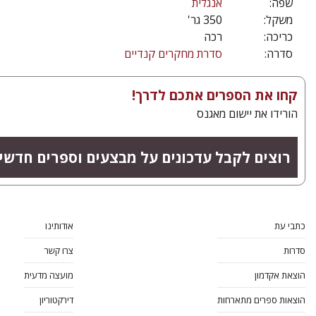
שפה:
אנגלית
משקל:
350 גר'
כריכה:
רכה
סדרה:
סדרת מחקרים קנדיים
קחו את הספרים אתכם לדרך!
הורידו את יישום מאגנס
רוצים לקבל עדכונים על מבצעים וספרים חדש?
כתבי עת
אודותינו
סדרות
צרו קשר
הוצאת אקדמון
מועצה מדעית
הוצאות ספרים מתארחות
דירקטוריון