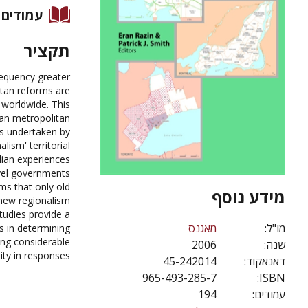
עמודים
תקציר
equency greater
itan reforms are
 worldwide. This
ian metropolitan
ps undertaken by
ism' territorial
dian experiences
vel governments
ems that only old
מידע נוסף
 new regionalism
tudies provide a
מו"ל:
מאגנס
es in determining
ng considerable
2006
שנה:
ity in responses.
45-242014
דאנאקוד:
965-493-285-7
ISBN:
194
עמודים: