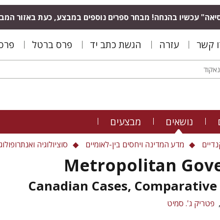
יאה" עכשיו בהנחה! מבחר ספרים נוספים במבצע, כעת באזור המב
ו קשר
עזרה
הגשת כתב יד
פרס ברטל
פרס 
נושאים
מבצעים
דיים
מדע המדינה ויחסים בין-לאומיים
סוציולוגיה ואנתרופולוג
Metropolitan Gov
Canadian Cases, Comparative
פטריק ג'. סמיט