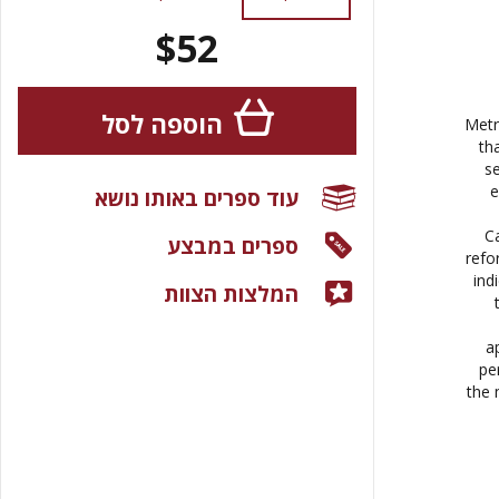
$52
הוספה לסל
Metr
th
s
e
עוד ספרים באותו נושא
Ca
ספרים במבצע
refo
ind
המלצות הצוות
a
pe
the 