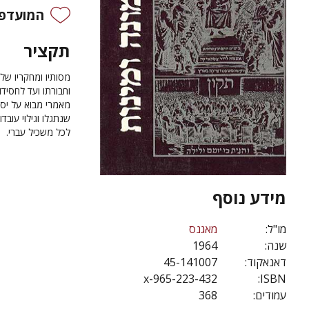
המועדפי
תקציר
מסותיו ומחקריו של
וחבורתו ועד לחסיד
מאמרי מבוא על יסו
שנתגלו וגילוי עוב
לכל משכיל עברי.
מידע נוסף
מו"ל:
מאגנס
שנה:
1964
דאנאקוד:
45-141007
965-223-432-x
ISBN:
עמודים:
368