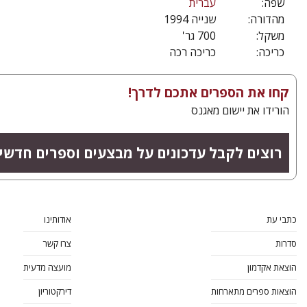
שפה:
עברית
מהדורה:
שנייה 1994
משקל:
700 גר'
כריכה:
כריכה רכה
קחו את הספרים אתכם לדרך!
הורידו את יישום מאגנס
רוצים לקבל עדכונים על מבצעים וספרים חדשי
כתבי עת
אודותינו
סדרות
צרו קשר
הוצאת אקדמון
מועצה מדעית
הוצאות ספרים מתארחות
דירקטוריון