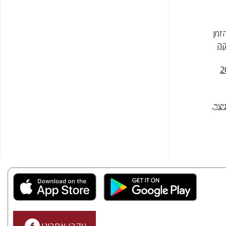
זמן
קה
יצר,
עקבו אחרינו