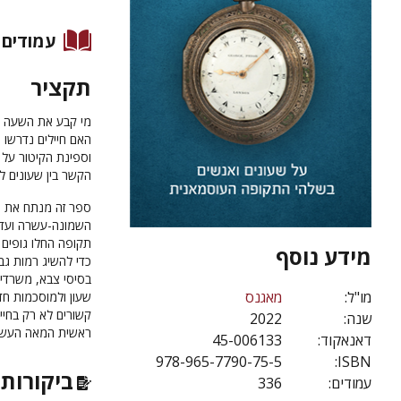
עמודים
תקציר
מי קבע את השעה ב
האם חיילים נדרשו 
וספינת הקיטור על מ
הקשר בין שעונים לר
ספר זה מנתח את "
השמונה-עשרה ועד 
תקופה החלו גופים 
מידע נוסף
כדי להשיג רמות גב
בסיסי צבא, משרדי 
מו"ל:
מאגנס
שעון ולמוסכמות חד
קשורים לא רק בחיי
שנה:
2022
ראשית המאה העשרים
דאנאקוד:
45-006133
978-965-7790-75-5
ISBN:
ביקורות 
עמודים:
336