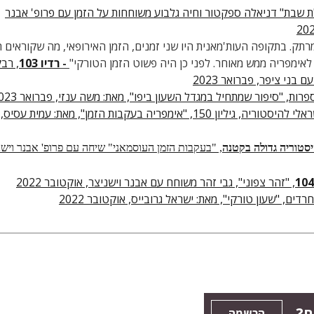
ת שבת" דניאלה ספקטור וחיה גלבוע משוחחות על הזמן עם פרופ' אבנר
תק. בתקופה העות'מאנית היו שני זמנים, הזמן האירופאי, מה שקוראים ה
אימפריה ממש מאוחר. לפני כן היה פשוט הזמן הטורקי"
-
רדיו 103
, רב
בני ציפר, פברואר 2023
פרות, "סיפור שמתחיל במגדל השעון ביפו", מאת: משה ענזי, פברואר 2023
- מגזין ישראלי להיסטוריה, גיליון 150, "אימפריה בעקבות הזמן", מאת: עמית עסיס,
טוריה גדולה בקטנה
, "בעקבות הזמן העוסמאני" שיחה עם פרופ' אבנר וישנ
, "זהר צפוני", גבי זהר משוחח עם אבנר וישניצר, אוקטובר 2022
חרדים, "שעון טורקי", מאת: ישראל גרובייס, אוקטובר 2022
ם?
הרשמה