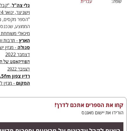
שפה:
עברית
גלי צה"ל
, "קבל
וישניצר, ינואר 2024
"הספר מקסים, מר
הממוצע, שנכנס ל
מיכאלי משוחחת עם 
הארץ
- תרבות וס
סגולה
דצמבר 2022
הפודקאסט של היס
דצמבר 2022
רדיו צפון 104.5fm
המקום
- מגזין ל
קחו את הספרים אתכם לדרך!
הורידו את יישום מאגנס
רוצים לקבל עדכונים על מבצעים וספרים חדשי