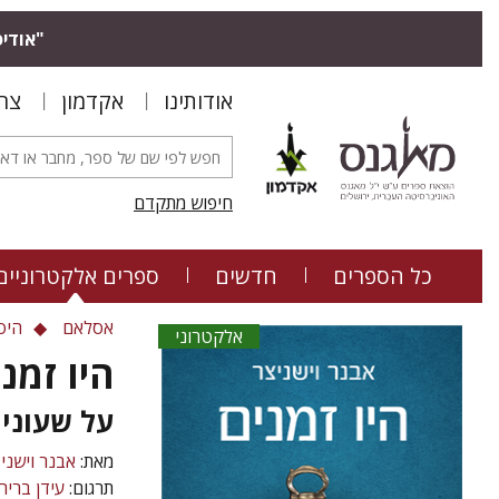
"אודיס
אודותינו
אקדמון
צר
חיפוש מתקדם
כל הספרים
חדשים
ספרים אלקטרוניים
אסלאם
היס
אלקטרוני
היו זמנ
על שעוני
מאת:
אבנר וישני
תרגום:
עידן בריר