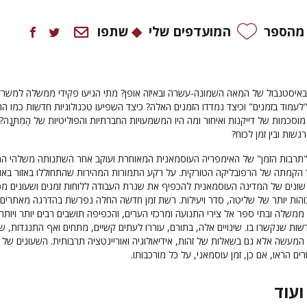
 מהספר
המועדפים שלי
שתפו
איסטנבול של המאה השמונה-עשרה ובאיזה אופן? מתי הגיעו פקידי ממשלה למשרד
"לעמוד בזמנים" וכיצד נמדדו הזמנים האלה? כיצד השפיעו טכנולוגיות חדשות כמו ה
וסכמות של דייקנות ואיחור ומה היו המשמעויות החברתיות והפוליטיות של הַמְתָּנָה?
גשות ובין זמן לכוח?
תרבות הזמן" של האימפריה העוסמאנית המאוחרת ועוקב אחר השתנותה משלהי ה
הקמתה של הרפובליקה הטורקית. על רקע התמורות המהירות שהתחוללו באזור באו
שונים של המדינה העוסמאנית להכפיף את שגרת העבודה ללוחות זמנים ושעונים מכ
והות יותר של שליטה, סדר ויעילות. רשת זמן חדשה החלה נפרשת בהדרגה מאתרים 
ממשלה ובתי ספר אל צירי התנועה ומרכזי הערים, והכפיפה תושבים רבים יותר ויותרל
שות שנקשרו בו. שינויים אלה, בתורם, עוררו לעתים קשיים, מתחים ואף התנגדות, שה
 המעשה אלא גם בשאלות של זהות, אידיאולוגיה ואוריינטציה תרבותית. השעונים של
 הראו, אם כן, זמן עוסמאני, על כל מורכבותו.
ועוד