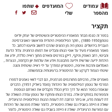
עמודים
המועדפים
שתפו
מהספר
שלי
תקציר
בספר זה כונסו מבחר ממאמריו ההיסטוריים והשיטתיים של יצחק יוליוס
גוטמן(1880-1950) , חוקר הפילוסופיה היהודית ומראשוני האוניברסיטה
העברית בירושלים. גוטמן היה מן ההוגים שהרבו לחשוב ומיעטו לכתוב. כל
מאמר ממאמריו מעיד על אופי הגותו ומבליט את דמותו הרוחנית: צלול הדעת
והביטוי, רחב האופק והיקף, דייקן בפרטים ומאירם מתוך ראייה כוללת, יודע את
היהדות ידיעה שורשית וידיעה מתבוננת ויודע את עולמות יוון הקדומה, הנצרות ,
האסלאם ותרבות אירופה, היסטוריון המודרך על ידי ראייה שיטתית והוגה
שיטתי הצמוד לקרקע של ההיסטוריה ברעיונותיה ובממשותה.
מאמרים אלה, מרביתם מתורגמים מגרמנית, הם דברי לוואי נאמנים לספרו
המרכזי של גוטמן 'הפילוסופיה של היהדות' (מוסד ביאליק 1951). הדברים
שנאמרו בספר ההוא על דרך הדיון הכולל מקבלים את הארתם הנוספת
והמפורטת במחקרים אלה. במרכז הגותו ומחקרו של גוטמן עמדה השאלה של
דת לעומת מדע, או ביתר הרחבה דת לעומת ההגות הפילוסופית הרציונלית.
שאלה זו הייתה בשבילו גם שאלה היסטורית, כלומר שאלת מפגשה של היהדות
עם המורשת הרציונלית. שאלה זו הייתה בשבילו גם שאלה היסטורית, כלומר