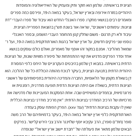
הציונית בראשיתה. שלמון הוא חוקר ותיק ומעמיק של האידיאולוגיה והמוסדות
היהודיים במזרח אירופה ובארץ ישראל, בעיקר במאה ה-19, ופירסם כמה ספרים
ומאמרים רבים בנושאי מחקרו. ספרו האנגלי החדש הוא עיבוד של ספרו העברי "דת
וציונות: עימותים ראשונים", שראה אור בשנת תש"ן בהוצאת הספרייה הציונית.
עיבוד ולא רק תרגום - משום שחלק קטן מהחומר העברי הושמט, ובספר האנגלי
נוספו שני פרקים חדשים, על ארץ ישראל בהגות האורתודוקסית במאה ה-19, ועל ר'
שמואל מוהליבר. אמנם במקור זהו אוסף של מאמרים, ואולם כולם עוסקים בנושא
אחד וסדר הפרקים מדגיש את קווי ההתפתחות של סיפורה מזוויות שונות, של הציונות
הדתית בראשיתה. במבוא דן שלמון בהיבטים העקרוניים של היחס כלפי המסורת
היהודית הדתית בתנועה הציונית, בעיקר לנוכח מהותה הכוללת-כל של ההלכה. הוא
דן בשאלת מקומן של הלאומיות, החברה והמדינה היהודית בתפיסותיהם של ראשוני
הציונות הדתית, בשאלה אם היתה הציונות הדתית תופעה מודרנית, רומנטית או
פרוגרסיווית, ובממדים המשיחיים שבה. אחת המסקנות המעניינות שלו מדגישה את
מרכזיותו של הרכיב המודרני בציונות הדתית: "אין מרכיב מודרני בציונות הכללית
שאין לו עקבות בציונות הדתית" (עמ' xxv). הפרק הפותח עוסק בעמדה
האורתודוקסית כלפי ארץ ישראל במאה ה-19, בעיקר בדמויותיהם של הרב משה
סופר (חת"ם סופר), הרב עקיבא יוסף שלזינגר והרב צבי הירש קלישר. בפרקים
הבאים שלמון מתאר את פעולתה של "חברת יישוב ארץ ישראל" שנוסדה