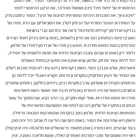
בפרנקפורט על נהר אודר ב-1860, את דוד גורדון ועיתונו "המגיד", את דמותם
ההיסטורית של יחיאל מיכל פינס ושמואל מוהליבר, את הרקע ההיסטורי לספר
"חיבת ציון", את התנגדות היהדות המסורתית לציונות של הרצל. הספר נחתם בפרק
על הסתדרות הפועל המזרחי ועל הניסיון לשלב את הסוציאליזם עם הדת. ספרו של
בנדיקט אנדרסון "קהילות מדומיינות" (ראה אור בתרגום עברי בהוצאת
האוניברסיטה הפתוחה) הפך את הדיון בלאומיות, בזהות וביחס ביניהן לאחד הצירים
המרכזיים בהגות הפוסט-מודרנית. מפגש בין ספרו של אנדרסון לספרו של שלמון,
כלומר דיון באופנים שבהם עיצבה הציונות הדתית את הזהות הלאומית של חסידיה,
יכול להיות עשיר ומרתק. שלמון עצמו אמנם אינו מתעניין במיוחד בשאלות
תיאורטיות, אולם אין בכך פסול. גישות ביקורתיות בדגש עיוני לא תמיד מוכנות לשלם
את המחיר של העיון המדוקדק במקורות ובפרטים. הקורא האנגלי יוכל ללמוד מן
הניתוחים הקפדניים ששלמון עורך במקורות רבים, נידחים בחלקם, ניתוחים שחסרים
ונחוצים בהיסטוריוגרפיה היהודית באנגלית הרבה יותר מאשר גישות תיאורטיות
מודרניות ופוסט-מודרניות. ואולי יקומו חוקרים, בני הדור הבא, שבהסתמך על עושר
הנתונים במחקריו של שלמון ירצו גם לפתח את המשמעות התיאורטית של
התפתחות הציונות הדתית. שלמון כותב בהקדמה שהמתרגמת המנוחה פרסילה
פישמן היא שתירגמה את הספר. באותו היום שבו הודיעה לו שכתב היד יהיה מוכן
בעוד שבועיים, היא נפטרה באופן פתאומי. מי שהשלים את מלאכתה היה יונתן קפלן.
ראוי היה ששמם של סוכני התרבות האפורים האלה, שעשו מלאכה נאמנה, יצוין