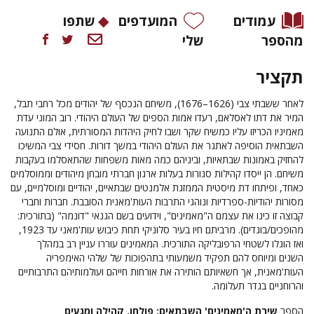
עמודים
המועדפים
שתפו
מהספר
שלי
תקציר
לאחר ששבתי צבי (1626–1676), משיחם הנכסף של יהודים מכל רחבי תבל,
המיר את דתו לאסלאם, רעדו אמות הספים של העולם היהודי. רוב המוני עדת
מאמיניו הכריזו עליו כמשיח שקר ושבו לחיק היהדות המסורתית, אולם התנועה
השבתאית הוסיפה לאתגר את העולם היהודי במשך דורות. חסידי צבי המשיכו
להחזיק באמונות שבתאיות, וביניהם כמה מאות משפחות שהתאסלמו בעקבות
משיחם. הן ייסדו קהילות סגורות בעלות ארגון חברתי מובחן מיהודים וממוסלמים
כאחד, ופיתחו דת מיסטית הממזגת אלמנטים שבתאיים, יהודיים ומוסלמיים, עם
מסורות יהודיות-ספרדיות ונוהגי התרבות העות'מאנית הסובבת. חברות וחברי
קבוצה זו כינו את עצמם ה"מאמינים", וידועים בשם הגנאי "דונמה" (בתורכית:
מהופכים/בוגדים). מרביתם חיו בעיר סלוניקי תחת כיבוש עות'מאני עד 1923,
ואז הוגלו לשטחי הרפובליקה התורכית. המאמינים עוררו עניין רב במהלך
השנים ומיוחס להם תפקיד משמעותי בתהפוכות של שלהי האימפריה
העות'מאנית, אך חשאיותם הותירה את אורחות חייהם ועולמותיהם התרבותיים
והרוחניים בגדר תעלומה.
הספר
שירת ה'מאמינים' השבתאים: פולחן, קהילה ומגעים