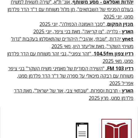
יהדות ואסלאם - מסע משותף
, אונ' ת"א, "שירה חשאית למשיח
בעולם הפנימי של השבתאים", חן מלול משוחח עם ד"ר הדר פלדמן
סמט, יוני 2025
מגזין המקום
, "סבך האמונה הכפולה", יוני 2025
הארץ
- גלריה, "צו קריאה", מאת בני ציפר, יוני 2025
ynet
יהדות, "שבתי, אהובי": היהודים שהתאסלמו בעקבות "גדול
משיחי השקר", מאת אליעזר היון, מאי 2025
רדיו צפון 104.5fm
, "זהר צפוני", גבי זהר משוחח עם הדר פלדמן
סמט, מאי 2025
רדיו 103 FM,
"השירה הסודית של מאמיני משיח השקר" בני ציפר
משוחח עם רבקה מיכאלי על ספרה של ד"ר הדר פלדמן סמט,
אפריל 2025
הארץ
- תרבות וספרות, "שבתאי צבי, אור של ישראל", מאת הדר
פלדמן סמט, מרץ 2025