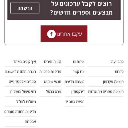
רוצים לקבל עדכונים על
הרשמה
מבצעים וספרים חדשים?
עקבו אחרינו
כתבי עת
אודותינו
זכויות יוצרים
איך קונים באתר
סדרות
צרו קשר
מדיניות פרטיות
הנחת הזמנה ראשונה
הוצאת אקדמון
מועצה מדעית
תנאי שימוש
ספרים אלקטרוניים
הוצאות ספרים מתארחות
דירקטוריון
פרס ברטל
דמי טיפול ומשלוח
הגשת כתב יד
משלוח לחו"ל
מדיניות החזרת מוצרים
אבטחה