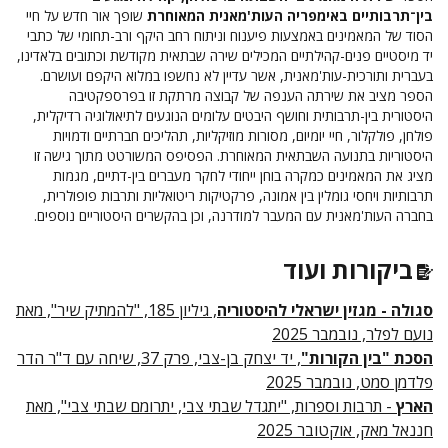
בין־תרבותיים באימפריה העות'מאנית המאוחרת
שופך אור חדש על חיי
הסוד של המאמינים באמצעות פיענוח וניתוח רחב היקף ורב-תחומי של כתבי
יד מיסטיים פנים-קהילתיים המכילים שירה שבתאית מקודשת וכתובים בלאדינו,
בעברית ותורכית-עות'מאנית, אשר עדיין לא נחשפו במלוא היקפם ועושרם.
הספר מציב את שירתה הענפה של קבוצה מרתקת זו בפרספקטיבה
היסטורית בין-תרבותית וחושף היבטים עלומים הנוגעים לתיאולוגיה רדיקלית,
פולחן, פולקלור, חיי יומיום, מסורות מוזיקליות, תהליכים חברתיים ודמויות
היסטוריות בתנועה השבתאית המאוחרת. הפסיפס המשורטט מתוך גישה זו
מציג את המאמינים כמקרה בוחן ייחודי לחקר מעברים בין-דתיים, מגמות
תרבותיות ויחסי גומלין בין אמונה, פרקטיקות ריטואליות ותרבות פופולרית,
בחברה העות'מאנית עם המעבר למודרנה, וכן בהקשרים היסטוריים נוספים.
ביקורות ועוד
סגולה - מגזין ישראלי להיסטוריה
, גיליון 185, "להמתיק שיר", מאת
נועם לפלר, נובמבר 2025
הסכת "בין הקורות"
, יד יצחק בן-צבי, פרק 37, שיחה עם ד"ר הדר
פלדמן סמט, נובמבר 2025
הארץ
- תרבות וספרות, "יתגדל שבתי צבי, יתרומם שבתי צבי", מאת
חננאל מאק, אוקטובר 2025