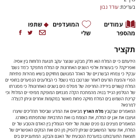
בעריכת:
עודד נבון
עמודים
המועדפים
שתפו
מהספר
שלי
תקציר
הידעתם כי ים המלח הוא חלק מבקע שנוצר עקב תנועת הלוחות בין אסיה
ואפריקה? כי בעשרות אלפי השנים האחרונות ים המלח מתפקד כ'מד גשם'
ענקי? כי צמחיו הבשרניים של האהל המגושם מחזיקים בשיא מהירות פתיחת
הפרי והפצת הזרעים לאחר שנרטבו במי גשם? כי הבולענים הנפערים בחופי ים
המלח קשורים בירידה החריפה של מפלס הים בשנים האחרונות? כי מסגרתו
של הטלפון הנייד בנויה מהמתכת הקלה מגנזיום המופקת ממימי ים המלח? וכי
קרינת השמש בים המלח מזיקה פחות מאשר במקומות אחרים וניתן לנצלה
למרפא?
המאמרים שבקובץ
מלח הארץ
מביאים את המדע שביסוד תהליכים שיצרו
ועיצבו את אגן ים המלח, את הצומח בו ואת התרבויות שהתפתחו באזורנו.
המאמרים מציגים גם פנים שונות של יחסי הגומלין בין האדם והטבע של ים
המלח, את עושר המשאבים שניתן להפיק מן הים ואת הנזקים האפשריים של
תוצאות התערבותנו במערכת הטבעית של האגם והבקע. המתעניינים בים