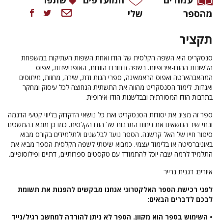
מהספר
שלי
תקציר
סנסקריט היא השפה הקלסית של הודו ואחת השפות העתיקות במשפחת
הלשונות ההודו-אירופיות. בשפה זו חוברו הוודות, האופנישדות, אפוס
המהאבהארטה ואפוס הראמאינה, ספרי הגות ודת, שירה, מחזות, מיתוסים
ואגדות. לימוד הסנסקריט מהווה את התשתית הנחוצה לכל עיסוק ומחקר
בתרבות הודו המסורתית ובבלשנות הודו-אירופית.
ספר זה מציג את יסודות הסנסקריט ואת כל נושאי הדקדוק בליווי קטעי הדגמה
ובתי שיר הנושאים את ניחוח התרבות של הודו הקלסית. כמו כן מובא בהמשכים
סיפור חייו של האל קרשנה. הספר נועד לבלשנים ולתלמידים בקורס מבוא
באוניברסיטה או בלימוד עצמי. כמבוא שיטתי לשפה הקלסית הספר מביא את
התלמיד לרמה שבה יוכל להתמודד עם טקסטים ספרותיים, דתיים ופילוסופיים.
איורים: דגנית גרייר
לפני רכישת הספר האלקטרוני אנחנו מבקשים להפנות את תשומת
לבכם לדברים הבאים:
• השימוש בספר הוא מקוון. הספר לא ניתן להורדה למחשב רגיל/נייד