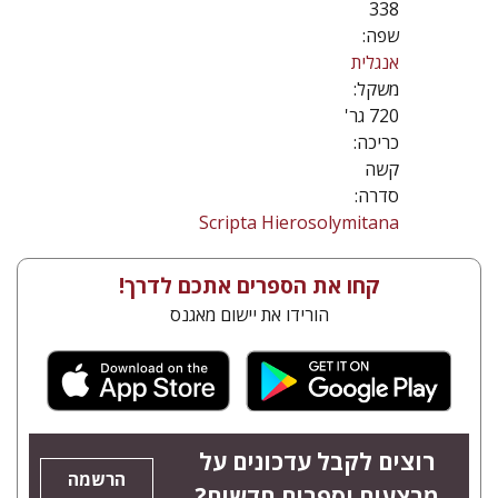
338
שפה:
אנגלית
משקל:
720 גר'
כריכה:
קשה
סדרה:
Scripta Hierosolymitana
קחו את הספרים אתכם לדרך!
הורידו את יישום מאגנס
רוצים לקבל עדכונים על
הרשמה
מבצעים וספרים חדשים?