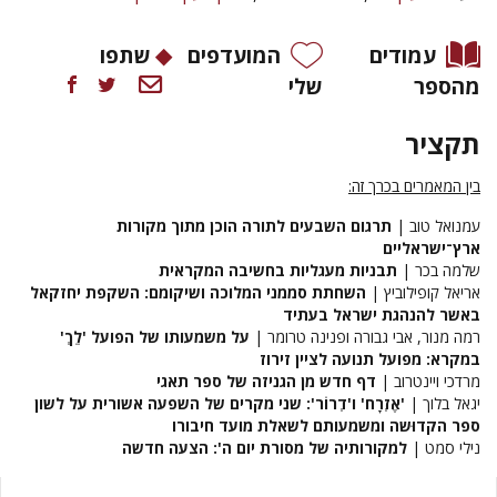
עמודים
המועדפים
שתפו
מהספר
שלי
תקציר
בין המאמרים בכרך זה:
עמנואל טוב |
תרגום השבעים לתורה הוכן מתוך מקורות
ארץ־ישראליים
שלמה בכר |
תבניות מעגליות בחשיבה המקראית
אריאל קופילוביץ |
השחתת סממני המלוכה ושיקומם: השקפת יחזקאל
באשר להנהגת ישראל בעתיד
רמה מנור, אבי גבורה ופנינה טרומר |
על משמעותו של הפועל 'לֵךְ'
במקרא: מפועל תנועה לציין זירוז
מרדכי ויינטרוב |
דף חדש מן הגניזה של ספר תאגי
יגאל בלוך |
'אֶזְרָח' ו'דְרוֹר': שני מקרים של השפעה אשורית על לשון
ספר הקדוּשה ומשמעותם לשאלת מועד חיבורו
נילי סמט |
למקורותיה של מסורת יום ה': הצעה חדשה