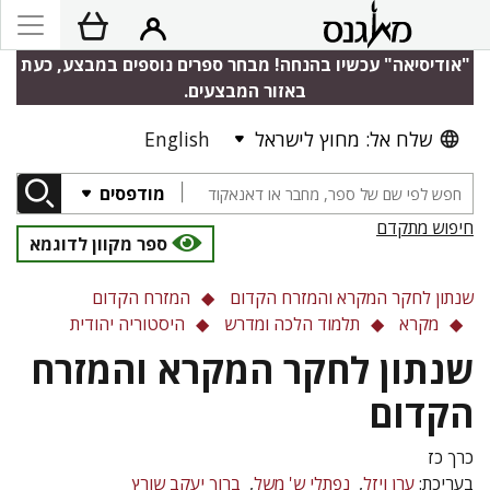
"אודיסיאה" עכשיו בהנחה! מבחר ספרים נוספים במבצע, כעת
באזור המבצעים.
שלח אל: מחוץ לישראל
English
מודפסים
חיפוש מתקדם
ספר מקוון לדוגמא
שנתון לחקר המקרא והמזרח הקדום
המזרח הקדום
מקרא
תלמוד הלכה ומדרש
היסטוריה יהודית
שנתון לחקר המקרא והמזרח
הקדום
כרך כז
בעריכת:
ערן ויזל
נפתלי ש' משל
ברוך יעקב שורץ