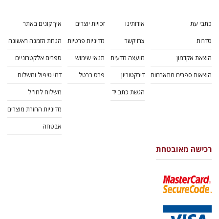
כתבי עת
אודותינו
זכויות יוצרים
איך קונים באתר
סדרות
צרו קשר
מדיניות פרטיות
הנחת הזמנה ראשונה
הוצאת אקדמון
מועצה מדעית
תנאי שימוש
ספרים אלקטרוניים
הוצאות ספרים מתארחות
דירקטוריון
פרס ברטל
דמי טיפול ומשלוח
הגשת כתב יד
משלוח לחו"ל
מדיניות החזרת מוצרים
אבטחה
רכישה מאובטחת