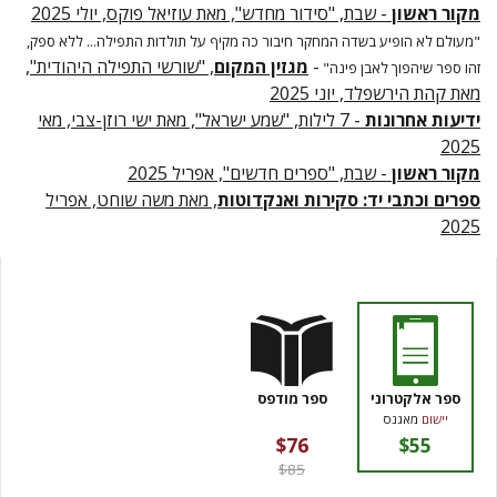
מקור ראשון
- שבת, "סידור מחדש", מאת עוזיאל פוקס, יולי 2025
"מעולם לא הופיע בשדה המחקר חיבור כה מקיף על תולדות התפילה... ללא ספק,
-
מגזין המקום
, "שורשי התפילה היהודית",
זהו ספר שיהפוך לאבן פינה"
מאת קהת הירשפלד, יוני 2025
ידיעות אחרונות
- 7 לילות, "שמע ישראל", מאת ישי רוזן-צבי, מאי
2025
מקור ראשון
- שבת, "ספרים חדשים", אפריל 2025
ספרים וכתבי יד: סקירות ואנקדוטות
, מאת משה שוחט, אפריל
2025
ספר אלקטרוני
ספר מודפס
יישום
מאגנס
$76
$55
$85