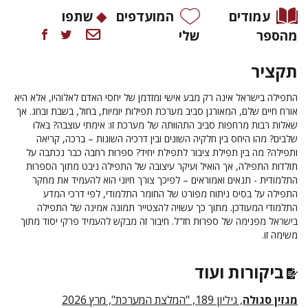
עמודים
המועדפים
שתפו
מהספר
שלי
תקציר
התפילה בישראל אינה רק מבע אישי ומזדמן של יחסי האדם לאלוהיו, אלא היא
אורח חיים שלם, המאורגן סביב מערכת תפילות יומיות, בחול, בשבת ובחג. אך
שאלות רבות מרחפות סביב התהווּתה של מערכת זו: אימתי עוצבה? באלו
שלבים? מהו היחס בין חלקיה השונים ובין דרכיה השונות – ברכה, קריאה
ותפילה? מה בין תפילת ציבור לתפילת יחיד? ספרוּת רחבה כבר נכתבה על
תולדות התפילה, אך הואיל ועיקר עיצובה של התפילה ניבט מתוך הספרוּת
התלמודית - תנאים ואמוראים – לפיכך צורך חיוני הוא להעמיד את מחקר
התפילה על בסיס ניתוח מפורט של החומר התלמודי, לפי דרכי המדע
התלמודי המעודכן. מתוך כך עשויה להצטייר תמונה אמינה של התפילה
בישראל מפנימה של ספרוּת חז"ל. חיבור זה מבקש להעמיד פרקי יסוד מתוך
משימה זו.
ביקורות ועוד
מגזין סגולה
, גיליון 189, "המלצת המערכת", מרץ 2026