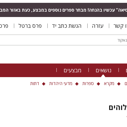
יאה" עכשיו בהנחה! מבחר ספרים נוספים במבצע, כעת באזור המב
ו קשר
עזרה
הגשת כתב יד
פרס ברטל
פרס 
נושאים
מבצעים
ם
מקרא
ספרות
מדעי היהדות
דתות
והים