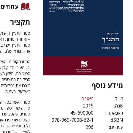
עמודים
תקציר
ספר התנ"ך הוא אב
– ואחד היסודות ה
ספר התנ"ך יש לבק
אחד, בורא עולם וש
ההתנתקות מן האלי
ונשמע בו הד קולן
הסיפורת, תיקון הש
הביקורת המוסרית ב
מידע נוסף
ביצרו את גבולותיה 
בישראל ובעמים.
מו"ל:
מאגנס
ספר ראשון בסדרה
שנה:
2019
סדרה של "ספרים על
דאנאקוד:
45-690000
ספרים שהטביעו חו
978-965-7008-62-1
ISBN:
ובשנים שחלפו מאז.
כל הספרים שבהם עו
עמודים:
296
לעיצובן של חברות 