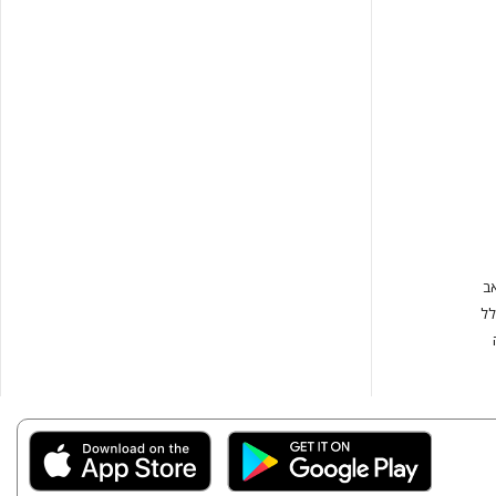
אב
לל