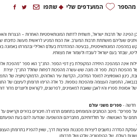
 מהספר
המועדפים שלי
שתפו
ן הפינה של תרבות ישראל, תשתית לדתות המונותאיסטיות האחרות – הנצרות והא
איתנים שעליהם מושתתת תרבות המערב. את הכוח המניע לראשית מעשה כתיבתו ש
ש במהפכה המונותאיסטית, בבעיטה המהדהדת בעולם האלילי ובהמרתו באמונה בא
ליטו, שבחר בעם ישראל לעובדו ולשמור את מצוותיו.
לות אינה המהפכה היחידה המקופלת בין דפי הספר. התנ"ך הוא ספר "מהפכת אלוה
 של מהפכות רבות. ספר זה מונה שש-עשרה מהפכות לפחות שחולל התנ"ך: יצירת
בת, כינון האופוזיציה למוסד המלוכה, הקדשת עיר האלוהים, הדמוקרטיזציה של התפי
נבואה, התפוצה העצומה ומהפכות נוספות. כל אלה הרימו תרומתן לעיצובו של התנ
של אסופת ספריו והיו לאבן שואבת למאמינים, לפרשנים, לקוראים וליוצרים מדור דור
 חדשה -
ספרים משני עולם
 ספרים": מיטב הכותבים והמומחים בתחומם תרמו לה חיבורים בהירים וקריאים על
תמם על האנושות- על תולדותיהם, מחבריהם וההשפעה שנודעה להם בעת הופעתם
סקת הסדרה נחשבים ליצירות מכוננות ופורצות דרך, שאין להפריז בתרומתן העצו
שונות בעולם, של ההיסטוריה שלהן ושל תרבותן.