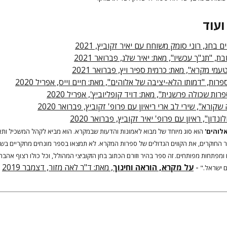
ועוד
ים בחג, רוני סומק משוחח עם יאיר זקוביץ, 2021
ת, "תנ"ך עכשיו", מאת: יאיר שלג, פברואר 2021
טעמי מקרא", מאת: כרמית ספיר ויץ, פברואר 2021
פרות, "דמותו הלא-יציבה של אלוהים", מאת: חיים וייס, אפריל 2020
פרות שכולה פרשנית", מאת: דויד קופליוביץ', אפריל 2020
 שקורא", שירי לב ארי ריאיון עם פרופ' זקוביץ, פברואר 2020
לונדון", ראיון עם פרופ' יאיר זקוביץ, פברואר 2020
לוהים'
הוא סוג מיוחד של מבוא לאמונות והדעות שבמקרא. הוא מביא לקהל המשכיל ות
ר החוקרים, את הקווים הגדולים של ספרות המקרא. לא תמצאו בספר מונחים מחקריים בש
ומפתחות מפותחים. זה ספר בהיר וזורם הכתוב בחן הזקוביצי המהולל, וכל כולו רצוף אהבה
-
על מקרא, הוראה וחינוך
, מאת: ד"ר לאה מזור, דצמבר 2019
ם ישראל."