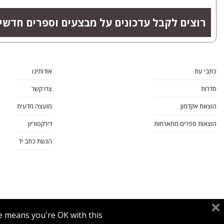
רוצים לקבל עדכונים על מבצעים וספרים חדשי
כתבי עת
אודותינו
סדרות
צרו קשר
הוצאת אקדמון
מועצה מדעית
הוצאות ספרים מתארחות
דירקטוריון
הגשת כתב יד
e means you're OK with this.