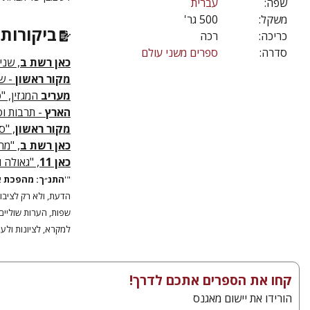
שפה:
עברית
משקל:
500 גר'
ביקורות 
כריכה:
רכה
סדרה:
ספרים משני עולם
כאן רשת ב
, שני
מקור ראשון
- שב
מעריב
המגזין, "
הארץ
- תרבות וס
מקור ראשון
, "ס
כאן רשת ב
, "מה
כאן 11
, "גאולה ו
"'
התנ״ך: מהפכת א
הדעת, ולא רק לציבו
שפות, הערות שוליים 
למקרא, לציונות ולע
קחו את הספרים אתכם לדרך!
הורידו את יישום מאגנס