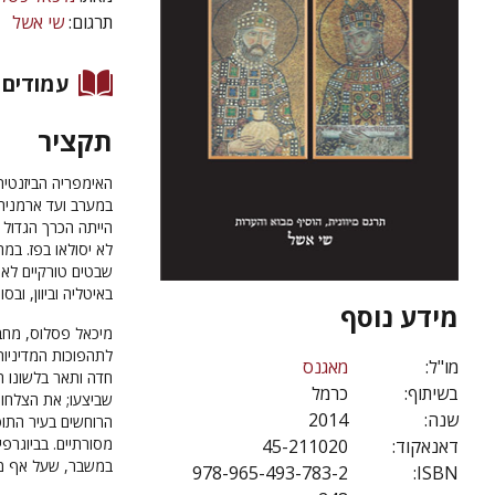
תרגום:
שי אשל
עמודים
תקציר
במערב ועד ארמניה 
הייתה הכרך הגדול 
לא יסולאו בפז. ב
שבטים טורקיים לאס
באיטליה וביוון, ו
מידע נוסף
מיכאל פסלוס, מח
לתהפוכות המדיניות
מו"ל:
מאגנס
חדה ותאר בלשונו 
בשיתוף:
כרמל
שביצעו; את הצלחות
שנה:
2014
הרוחשים בעיר התו
מסורתיים. בביוגרפ
דאנאקוד:
45-211020
במשבר, שעל אף מר
978-965-493-783-2
ISBN: