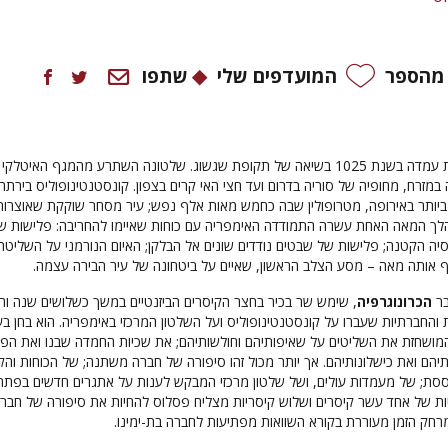
 מהספר
המועדפים שלי
שתפו
האימפריה הביזנטית עמדה בשנת 1025 בשיאה של תקופת שגשוג. שלטונה השתרע מהמגף האיטלקי
במזרח, מחופיה של סוריה בדרום ועד חצי האי קרים בצפון. קונסטנטינופוליס בירתה
ביותר באירופה, מטרופולין שבה כחמש מאות אלף נפש; עיר מסחר שוקקת שאוצרות
מהלך המאה האחת עשרה התמודדה האימפריה עם כוחות שאיימו להחריבה: פלישות ש
יה הקטנה; פלישות של שבטים נודדים שונים אל הבלקן; האיום הנורמני על השליטה
בסוף אותה מאה – מסע הצלב הראשון, שאיים על ביטחונה של עיר הבירה עצמה.
בר
הכרונוגרפיה
, שימש שר בכיר בחצר הקיסרים הביזנטיים במשך כשלושים שנה וה
 והחברתיות שעברו על קונסטנטינופוליס ועל השלטון המרכזי באימפריה. הוא בחן בעי
המושחזת את השליטים על שאיפותיהם וחולשותיהם; את שכיות החמדה שבנו ואת הפ
יהם ואת כישלונותיהם. אך יותר מכול זהו סיפורה של חברה משתנה; של הכוחות והק
ססת; של מעמדות עולים, ושל שלטון מרכזי המבקש לענות על אתגרים חדשים בפתרו
יות של אחד עשר קיסרים ושלוש קיסריות מצליח פסלוס להחיות את סיפורה של חבר
חק הזמן מעוררת בקורא השוואות מפתיעות לחברה בת-ימינו.