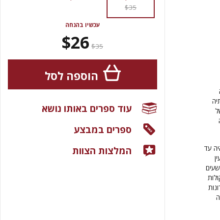
$35
עכשיו בהנחה
$26
$35
הוספה לסל
יה
עוד ספרים באותו נושא
ל
ספרים במבצע
יה עד
המלצות הצוות
ן
שעים
ולות
נות
ה