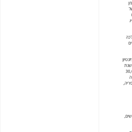
י מן
 של
.
לכה
ם
נטיון
 בשנת
לוסיות לונדון או פריס לא עלו על 20,000—30,000
ה
ריה,
שים,