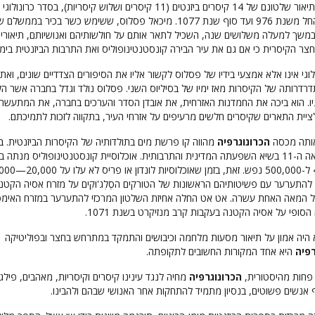
היא תיאור שלטונם של 14 קיסרים ביזנטים (11 קיסרים ושלוש קיסריות), בסדר כרונולוג
המוקדם למאוחר, החל משנת 976 ועד סוף שנת 1077. מיכאל פסלוס, ששימש כשר בכיר בממשלם
במשך למעלה משלושים שנה, השכיל לתאר אותם על חולשותיהם ואנושיותם, תיאוריו
צר הקיסרית כי אם גם את עיר הבירה קונסטנטינופוליס ואת התרבות הביזנטית בימיו
גי אינו אלא אמצעי בידיו של פסלוס לקשור אליו את הסיפורים הצדדיים שונים, ואת
דרדרותה של הקיסרות מאז ימיו של בסיליוס השני. פסלוס נולד וגדל בחברה אשר ה
ו. הוא ביכה את החמדנות האזרחית, את אובדן הסדר והערכים בחברה, את המתעשרי
יית התארים שקיסרים חלשים מרעיפים על אזרחי העיר, בתקווה לזכות לתמיכתם.
ותה מכסה
הכרונוגרפיה
מהווה קו פרשת מים בתולדותיה של הקיסרות הביזנטית. ביז
עמדה בתחילת המאה ה-11 בשיא השפעתה המדינית והתרבותית. אוכלוסיית קונסטנטינופוליס מנתה
1000 בין 400,000 ל-500,000 נפש. זאת, בזמן שאוכ
התערער עם פשיטותיהם הראשונות של הטורקים הסֶלְג'וּקִים על מזרח אסיה הקטנ
 המאה האחת עשרה. אט אט החלה אחיזת השלטון המרכזי להתערער במזרח האימפ
סופי על אסיה הקטנה בעקבות קרב מנזיקרט בשנת 1071.
היה אמון על תיאור מסעות מלחמה וכיבושים והתמקד במתרחש בחצר ובפוליטיקה
רפיה
היא אחד המקורות החשובים לתקופתה.
 פחות מהיסטורית,
הכרונוגרפיה
מחיה לנגד עינינו קיסרים וקיסריות, מאהבים, פילג
 אנשים פשוטים, בנסיון מתמיד להתחקות אחר האנושי שבהם ולהבינו.