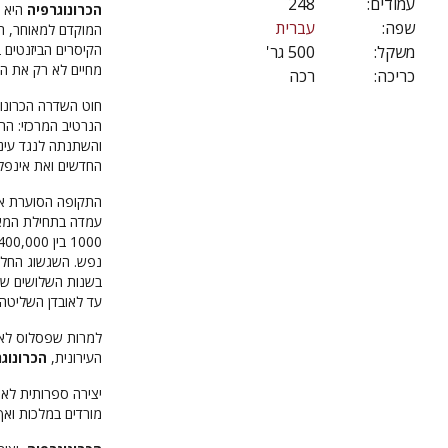
עמודים:
248
הכרונוגרפיה
שפה:
עברית
הקיסרים הביזנטים 
משקל:
500 גר'
מחיים לא רק את הח
כריכה:
רכה
חוט השדרה הכרונולו
הנרטיב המרכזי: הת
והשתנתה לנגד עיני
החדשים ואת אינפלצ
התקופה הסוערת א
נפש. השגשוג החל ל
בשנות השלושים של
עד לאובדן השליטה ה
למרות שפסלוס לא 
העירונית,
הכרונוג
יצירה ספרותית לא
מורדים במלכות ואף