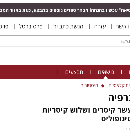
יאה" עכשיו בהנחה! מבחר ספרים נוספים במבצע, כעת באזור המב
ו קשר
עזרה
הגשת כתב יד
פרס ברטל
פרס 
נושאים
מבצעים
ים קלאסיים
היסטוריה
רפיה
שר קיסרים ושלוש קיסריות
נופוליס
ס