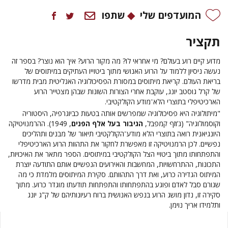
המועדפים שלי
שתפו
תקציר
מדוע קיים רוע בעולם? מי אחראי לו? מה מקור הרוע? איך הוא נוצר? בספר זה
נעשה ניסיון ללמוד על הרוע האנושי מתוך ביטוייו העתיקים במיתוסים של
בריאת העולם. קריאת מיתוסים במסורת הפסיכולוגיה האנליטית מבית מדרשו
של קרל גוסטב יונג, עוקבת אחרי הצורות השונות שבהן מצטייר הרוע
הארכיטיפלי בתוצרי הלא־מודע הקולקטיבי.
"מיתולוגיה היא פסיכולוגיה שמפרשים אותה בטעות כביוגרפיה, היסטוריה
וקוסמולוגיה" (ג’וזף קמפבל,
הגיבור בעל אלף הפנים
, 1949). ההרמנויטיקה
היונגיאנית רואה בתוצרי הלא מודע־הקולקטיבי תיאור של מבנים ותהליכים
נפשיים. לכן הרמנויטיקה זו מאפשרת לחקור את התהוות הרוע הארכיטיפלי
והתפתחותו מתוך ביטויי הצל הקולקטיבי במיתוסים. הספר מתאר את האיכויות,
התכונות, ההתרחשויות, המחשבות והאירועים הנפשיים אותם התודעה יוצרת
המיתוס הגדירה כרוע, ואת דרך התהוותם. סקירת המיתוסים מלמדת כי מה
שגורם סבל לאדם ופוגע בהתפתחותו והתפתחות תודעתו מוגדר כרוע. מתוך
סקירה זו, נדון מושג הרוע בנפש האנושית ברוח רעיונותיהם של ק"ג יונג
ותלמידו אריך נוימן.