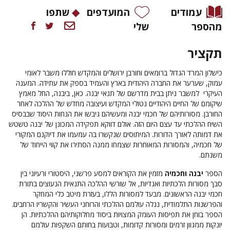
עמודים
המועדפים
שתפו
מהספר
שלי
תקציר
כישלון המרד הגדול ברומאים וחורבן ירושלים והמקדש חוללו משבר לאומי
עמוק, שערער את החברה היהודית בארץ והעמיד בספק את עתידה. המענה
העיקרי למשבר ניתן בבית מדרשם של תנאי יבנה. כאן, ביבנה, החל מאמץ
שיקומם של החיים היהודיים נטולי המקדש ועיצובה מחדש של ההלכה לאחר
החורבן. מסורותיהם של חכמי יבנה ומעשיהם גיבשו את הנחות היסוד שבבסיס
השיח ההלכתי עד עצם היום הזה. אולם דווקא תפקידה המכונן של יבנה טשטש
את דמותה לאורך הדורות. המיתוסים שנקשרו בה עמעמו את דיוקנם המקורי
של חכמיה, והמסורות המאוחרות שצמחו ממנה הסתירו את קווי הייחוד של
משנתם.
הספר
יבנה וחכמיה
מזמין את הקוראים למסע פרשני, היסטורי ורעיוני בין
סבך מסורות הלכתיות ואגדיות, אל שורשי ההלכה התנאית הנעוצים בתורת
חכמי יבנה הראשונים. מבעד למסורות הללו, בעזרת מיטב כלי המחקר
והפרשנות התלמודית, נגלה עולמם ההלכתי והרוחני העשיר והקשריו הרחבים.
הספר בוחן את תפיסות העומק המצויות ביסוד מחלוקותיהם ההלכתיות. הן
יונקות ממגוון זרמים ומסורות קדומות, וטבועות בחותם השקפות עולמם