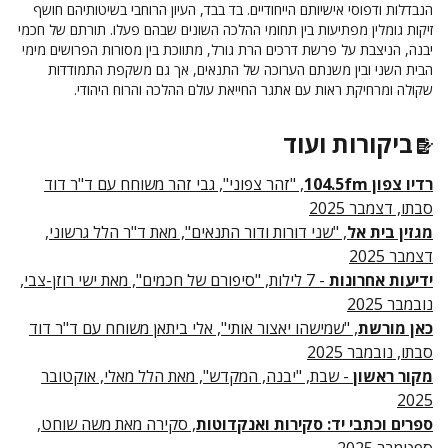
הנבדלות ודפוסי אישיותם הייחודיים. בד בבד, העיון הרוחבי בשיטותיהם חושף
זיקות גומלין מפתיעות בין תחומי ההלכה השונים שבהם פעלו. תורתם של חכמי
יבנה, הניצבת על פרשת דרכים הרת גורל, מתווכת בין מסורות הפרושים מימי
הבית השני ובין משנתם הערוכה של התנאים, אך גם משקפת התמודדות
שקולה ומרחיקת ראות עם אתגר החייאת עולם ההלכה והרוח היהודי.
ביקורות ועוד
רדיו צפון 104.5fm
, "זהר צפוני", גבי זהר משוחח עם ד"ר דוד
סבתו, דצמבר 2025
מגזין בית אל
, "שני דורות ודור התנאים", מאת ד"ר הלל גרשוני,
דצמבר 2025
ידיעות אחרונות
- 7 לילות, "סיפורם של חכמים", מאת ישי רוזן-צבי,
נובמבר 2025
כאן מורשת
, "שמישהו יאצור אותי", אלי ביתאן משוחח עם ד"ר דוד
סבתו, נובמבר 2025
מקור ראשון
- שבת, "יבנה, המקדש", מאת הלל מאלי, אוקטובר
2025
ספרים וכתבי יד: סקירות ואנקדוטות
, סקירה מאת משה שוחט,