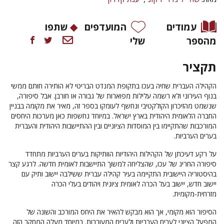
עמודים
המועדפים
שתפו
מהספר
שלי
תקציר
הקהילה העברית שחיה בעכו בתקופת המנדט הבריטי לא הותירה חותם ממשי
בנוף העירוני ולא רשמה עלילות מפוארות של גבורה או חורבן. אבל סיפורה,
שנשמט מהזיכרון הקולקטיבי ונחשף לעומקו בספר זה, מאיר את מקומה בבניין
החברה הלאומית היהודית בארץ ישראל. במיוחד נחשפות כאן מערכות היחסים
המורכבות שהתקיימו בין המוסדות הציוניים ובין ההתיישבות היהודית והעברית
בערים הערביות.
על רקע דעיכתן של הקהילות היהודיות הוותיקות בערים הערביות מתחדד
סיפורה החריג של עכו, שהצליחה למשוך התיישבות לאומית חדשה. לרגע קצר
בהיסטוריה היישובית התקיימה בעיר קהילה עברית ששילבה יישוב ותיק עם
יישוב חדש, יישוב בעל הכרה לאומית ציונית ויהודים בעלי הכרה
מזרחית-מקומית.
הסיפור הוא מקומי, אך הוא מבקש להאיר את היחס המורכב והשונה של
המפעל הציוני לערים הערביות ולערים המעורבות. במיוחד מעלה המחקר הזה