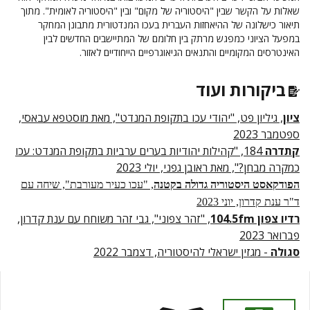
שאלות על הקשר שבין "היסטוריה של מקום" ובין "היסטוריה לאומית". מתוך
תיאור כישלונה של ההיאחזות העברית בעכו המנדטורית מתבונן המחקר
במפעל הציוני כמפגש מרתק בין חלומם של המתיישבים החדשים לבין
האינטרסים המקומיים והתנאים הגיאוגרפיים הייחודיים לאזור.
ביקורות ועוד
ציון
, גיליון
פט, "יהודי עכו בתקופת המנדט", מאת מוסטפא עבאסי,
ספטמבר 2023
קתדרה
184, "קהילות יהודיות בערים ערביות בתקופת המנדט: עכו
כמקרה מבחן?", מאת ראובן גפני, יולי 2023
הפודקאסט היסטוריה גדולה בקטנה
, "עכו כעיר מעורבת", שיחה עם
ד"ר ענת קדרון, יוני 2023
רדיו צפון 104.5fm
, "זהר צפוני", גבי זהר משוחח עם ענת קדרון,
פברואר 2023
סגולה
- מגזין ישראלי להיסטוריה, דצמבר 2022