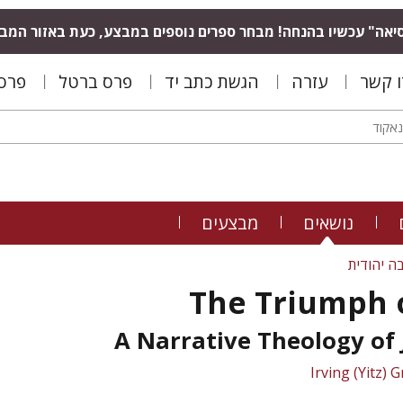
יאה" עכשיו בהנחה! מבחר ספרים נוספים במבצע, כעת באזור המב
ו קשר
עזרה
הגשת כתב יד
פרס ברטל
פרס 
נושאים
מבצעים
ה יהודית
The Triumph o
A Narrative Theology of
Irving (Yitz)