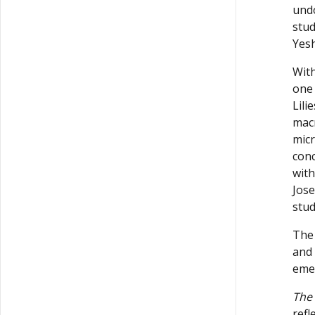
undo
stud
Yes
one 
Lilie
macr
micr
conc
with
Jose
stud
"The
and 
emer
The 
refl