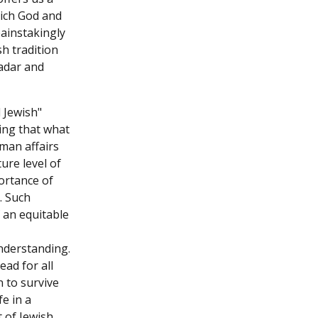
hich God and
ainstakingly
sh tradition
Hadar and
l Jewish
"
ing that what
man affairs
ure level of
ortance of
. Such
an equitable
understanding.
ead for all
n to survive
fe in a
 of Jewish