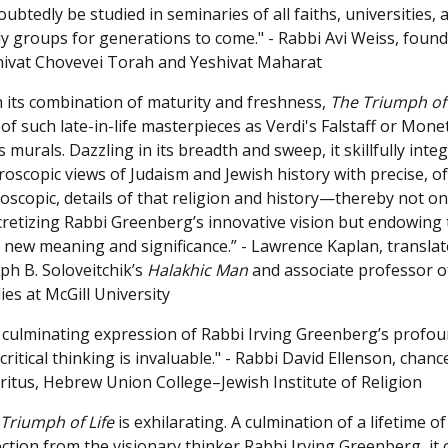
ubtedly be studied in seminaries of all faiths, universities, 
y groups for generations to come." - Rabbi Avi Weiss, found
hivat Chovevei Torah and Yeshivat Maharat
The Triumph of 
of such late-in-life masterpieces as Verdi's
Falstaff
or Mone
s
murals. Dazzling in its breadth and sweep, it skillfully inte
oscopic views of Judaism and Jewish history with precise, o
oscopic, details of that religion and history—thereby not on
retizing Rabbi Greenberg’s innovative vision but endowing 
 new meaning and significance.” - Lawrence Kaplan, translat
ph B. Soloveitchik’s
Halakhic Man
and associate professor o
ies at McGill University
 culminating expression of Rabbi Irving Greenberg’s profou
critical thinking is invaluable." - Rabbi David Ellenson, chanc
itus, Hebrew Union College–Jewish Institute of Religion
Triumph of Life
is exhilarating. A culmination of a lifetime of
ection from the visionary thinker Rabbi Irving Greenberg, it 