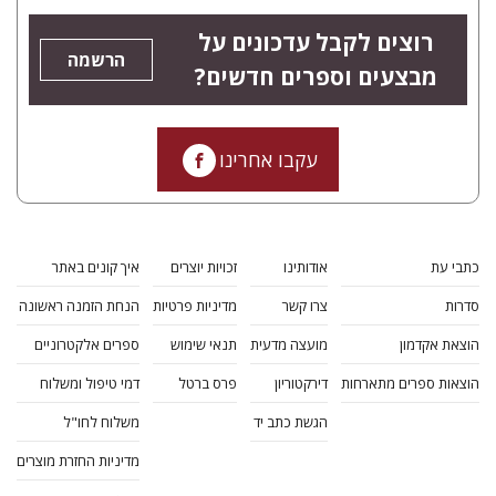
רוצים לקבל עדכונים על
הרשמה
מבצעים וספרים חדשים?
עקבו אחרינו
כתבי עת
אודותינו
זכויות יוצרים
איך קונים באתר
סדרות
צרו קשר
מדיניות פרטיות
הנחת הזמנה ראשונה
הוצאת אקדמון
מועצה מדעית
תנאי שימוש
ספרים אלקטרוניים
הוצאות ספרים מתארחות
דירקטוריון
פרס ברטל
דמי טיפול ומשלוח
הגשת כתב יד
משלוח לחו"ל
מדיניות החזרת מוצרים