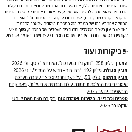
איסור הריבית בחיבורים הללו, את העקרונות המנחים אותו ואת תמונת העולם
החברתית שהוא מנסה להציג. הוא מצביע על יישומים אחרים של איסור הריבית
המקראי בקורפוסים קרובים, אשר נדחו בעיקרה של ספרות חז"ל. הוא גם
מתחקה אחר דעיכתו של המודל הזה בספרות היהודית שלאחר התלמוד.
באמצעות עיון בשפה הכלכלית והרגולציה העסקית של החכמים,
נשך
מציע
לקוראיו מבט אל החברה היהודית שניסו החכמים לעצב ושבה ראו אידיאל רצוי.
ביקורות ועוד
המעין
, גיליון 258, "נתקבלו במערכת", מאת יואל קטן, יולי 2026
מגזין סגולה
, גיליון 192, "ראו אור - חדש על המדף", יוני 2026
מגזין המקום
, גיליון 53, "על נשך ותרבית: כיצד עיצבה מערכת
איסורי ריבית ההלכתית תמונת עולם חברתית אידיאלית", מאת קהת
הירשפלד, ינואר 2026
ספרים וכתבי יד: סקירות ואנקדוטות
, סקירה מאת משה שוחט,
אוקטובר 2025