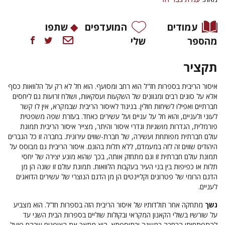
עמודים
המועדפים
שתפו
מהספר
שלי
תקציר
איסור הריבית בספרות חז"ל הוא רחב ומסועף. הוא חל לא רק על הלוואות כסף
אלא על סוגים רבים ומגוונים של השקעות ועסקאות, ושולח זרועות גם ליחסים
חברתיים ואפילו לשיחות חולין. בניגוד לאיסור הריבית שבמקרא, אין לו קשר
לעוני ולעניים, והוא חל על עניים ועל עשירים כאחד. בעזרת שפה משפטית
פורמלית, הגדרות מושגיות וגדרי איסור והיתר, מצייר איסור הריבית תמונת
עולם חברתית מפותחת ועשירה, של חברת-שווים עירונית. בחברה זו כל הגברים
היהודים שווים זה לזה במעמדם, ללא תלות בהונם. איסור הריבית גם מבוסס על
תמונת עולם חברתית זו וגם מתחזק אותה, בכך שהוא מונע יצירה של יחסי
תלות או כפיפות בין בני העיר בעקבות הלוואות. תמונת עולם זו שונה הן מן
הדגם הרומי של פטרונים וקליינטים הן מן הדגם הנוצרי של עשירים הדואגים
לעניים.
נשך
מתחקה אחר תולדותיו של איסור הריבית הזה בספרות חז"ל. הוא מצביע
על שורשיו בשולי הקאנון המקראי ובקולות שוליים בספרות הבית השני עד
להתפתחותו הרחבה במשנה ובתוספתא. הוא מתאר את האופנים שבהם פועל