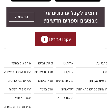
רוצים לקבל עדכונים על
הרשמה
מבצעים וספרים חדשים?
עקבו אחרינו
כתבי עת
אודותינו
זכויות יוצרים
איך קונים באתר
סדרות
צרו קשר
מדיניות פרטיות
הנחת הזמנה ראשונה
הוצאת אקדמון
מועצה מדעית
תנאי שימוש
ספרים אלקטרוניים
הוצאות ספרים מתארחות
דירקטוריון
פרס ברטל
דמי טיפול ומשלוח
הגשת כתב יד
משלוח לחו"ל
מדיניות החזרת מוצרים