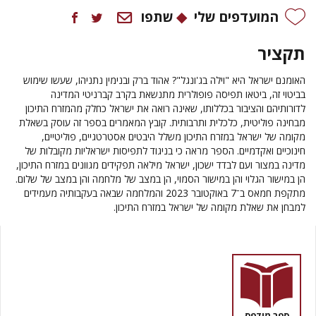
המועדפים שלי
שתפו
תקציר
האומנם ישראל היא "וילה בג'ונגל"?
אהוד ברק
ו
בנימין נתניהו
, שעשו שימוש
בביטוי זה, ביטאו תפיסה פופולרית מתנשאת בקרב קברניטי המדינה
לדורותיהם והציבור בכללותו, שאינה רואה את ישראל כחלק מהמזרח התיכון
מבחינה פוליטית, כלכלית ותרבותית. קובץ המאמרים בספר זה עוסק בשאלת
מקומה של ישראל במזרח התיכון משלל היבטים אסטרטגיים, פוליטיים,
חינוכיים ואקדמיים. הספר מראה כי בניגוד לתפיסות ישראליות מקובלות של
מדינה במצור ועם לבדד ישכון, ישראל מילאה תפקידים מגוונים במזרח התיכון,
הן במישור הגלוי והן במישור הסמוי, הן במצב של מלחמה והן במצב של שלום.
מתקפת חמאס ב־7 באוקטובר 2023 והמלחמה שבאה בעקבותיה מעמידים
למבחן את שאלת מקומה של ישראל במזרח התיכון.
ספר מודפס