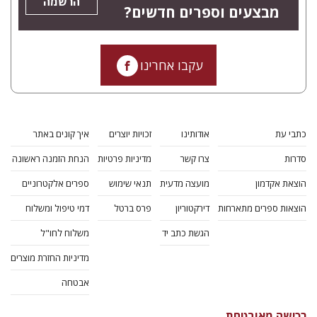
הרשמה
מבצעים וספרים חדשים?
עקבו אחרינו
כתבי עת
אודותינו
זכויות יוצרים
איך קונים באתר
סדרות
צרו קשר
מדיניות פרטיות
הנחת הזמנה ראשונה
הוצאת אקדמון
מועצה מדעית
תנאי שימוש
ספרים אלקטרוניים
הוצאות ספרים מתארחות
דירקטוריון
פרס ברטל
דמי טיפול ומשלוח
הגשת כתב יד
משלוח לחו"ל
מדיניות החזרת מוצרים
אבטחה
רכישה מאובטחת