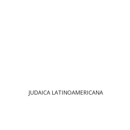
פלורינדה פ. גולדברג.
פולט
קרשונוביץ שוסטר
דבי רויטמן
אפרים זדוף
הנחת אתר ספר מודפס
$48
$53
JUDAICA LATINOAMERICANA