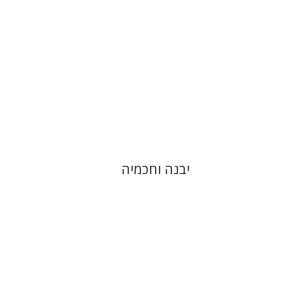
הנחת אתר ספר מודפס
$41
$46
יבנה וחכמיה