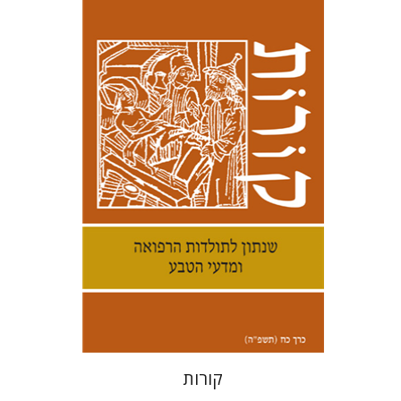
קנת קולינס
הנחת אתר ספר מודפס
$38
$42
קורות