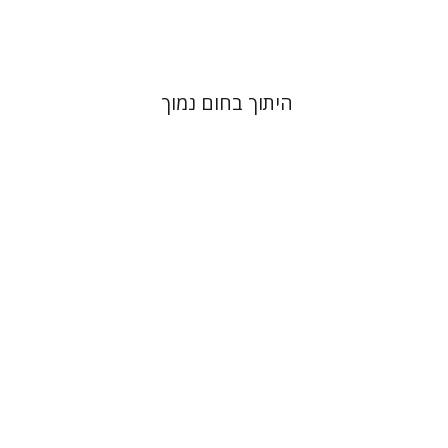
$41
$46
היתוך בחום נמוך
שלום צבר
גלית חזן-רוקם
הגר
סלמון