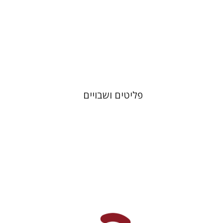
מחיר השקה
$32
$46
פליטים ושבויים
François Guesnet
Elissa
Joanna Degler
Bemporad
אנטוני
פולונסקי