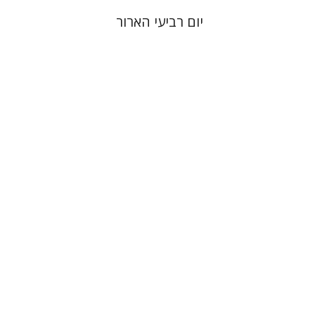
יום רביעי הארור
הילה שלם בהרד
הנחת אתר ספר מודפס