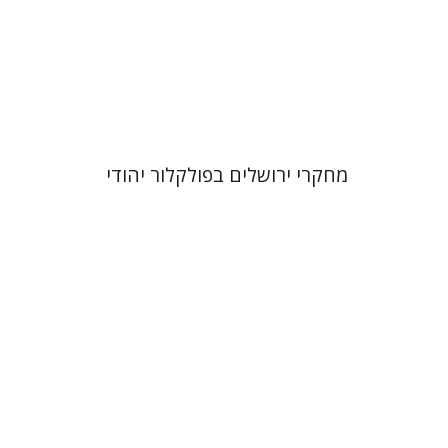
הנחת אתר ספר מודפס
$32
$35
מחקרי ירושלים בפולקלור יהודי
דוד סבתו