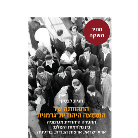
מחיר
השקה
חגית לבסקי
מאירה טורצקי
מחיר השקה
$24
$34