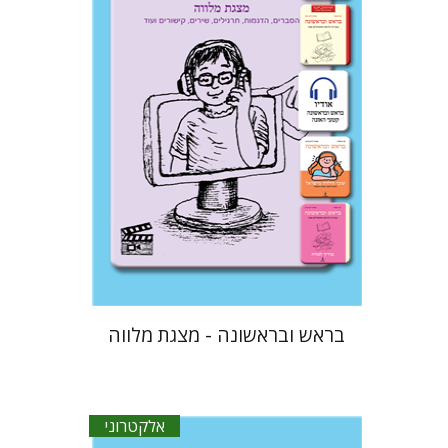
עטרת ירדן-ברק
גוני טישלר
$33
בראש ובראשונה - מצגת מלווה
אלקטרוני