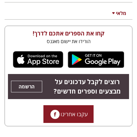
גוני טישלר
עטרת ירדן-ברק
הנחת אתר ספר מודפס
$54
$60