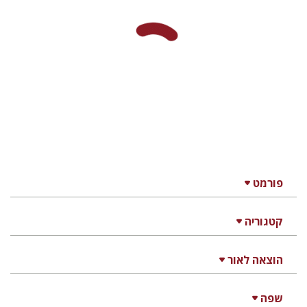
דורון מגן
הנחת אתר ספר מודפס
$22
$25