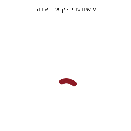
עושים עניין - קטעי האזנה
אסתר סימונס
נועה וינברג
הנחת אתר ספר מודפס