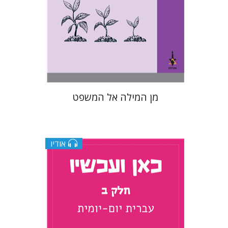
הנחת אתר ספר מודפס
$28
$31
מן המילה אל המשפט
אודיו
תמר רכניץ