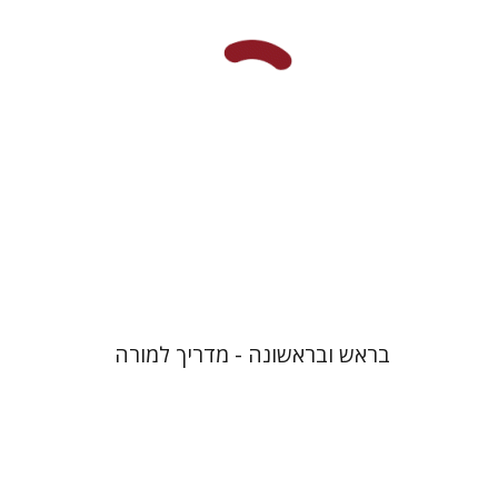
הנחת אתר ספר מודפס
$32
$35
בראש ובראשונה - מדריך למורה