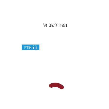
$22
$25
מפה לשם א'
אודיו
גוני טישלר
דליה רוט-גביזון