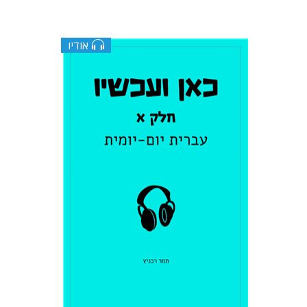
אודיו
תמר רכניץ
$10