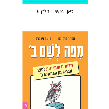
כאן ועכשיו - חלק א
אסתר סימונס
נועה וינברג
הנחת אתר ספר מודפס