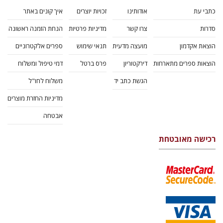
דליה רוט-גביזון
דנה ספקטור
$10