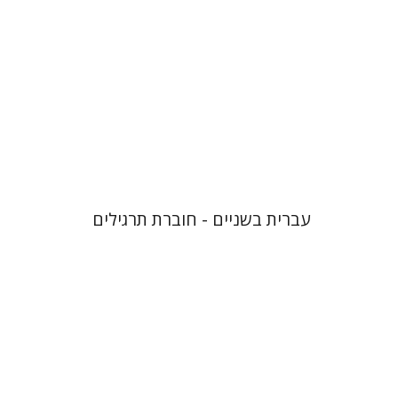
הנחת אתר ספר מודפס
$23
$26
עברית בשניים - חוברת תרגילים
עטרת ירדן-ברק
גוני טישלר