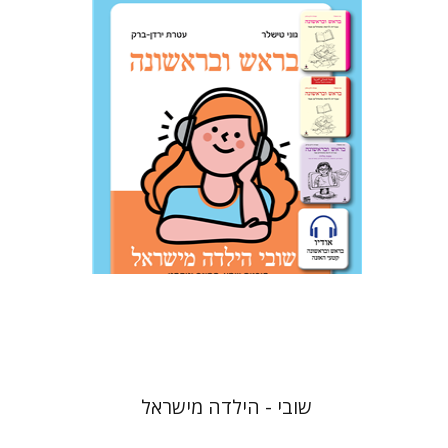
עטרת ירדן-ברק
גוני טישלר
הנחת אתר ספר אלקטרוני
$18
שובי - הילדה מישראל