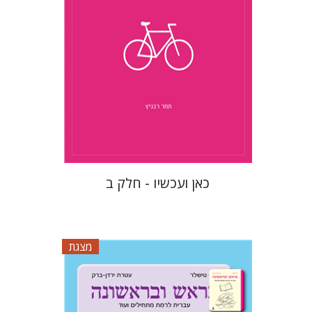
$10
כאן ועכשיו - חלק ב
מצגת