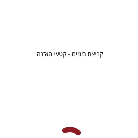
$10
קריאת ביניים - קטעי האזנה
דנה ספקטור
דליה רוט-גביזון